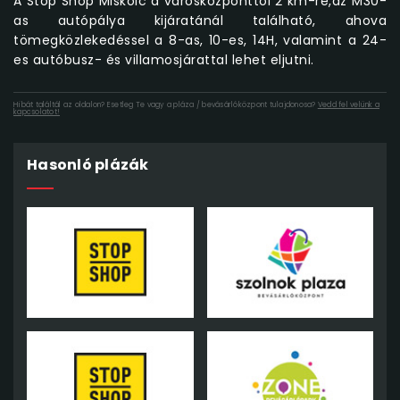
A Stop Shop Miskolc a városközponttól 2 km-re,az M30-
as autópálya kijáratánál található, ahova
tömegközlekedéssel a 8-as, 10-es, 14H, valamint a 24-
es autóbusz- és villamosjárattal lehet eljutni.
Hibát találtál az oldalon? Esetleg Te vagy a pláza / bevásárlóközpont tulajdonosa?
Vedd fel velünk a
kapcsolatot!
Hasonló plázák