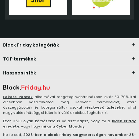
Black Friday kategóriák
TOP termékek
Hasznos infók
Fekete Péntek
alkalmával rengeteg webáruházban akár 50-70%-kal
olcsóbban vásárolhatod meg kedvenc termékeidet, ezért
összegyűjtöttük és kategorizáltuk azokat
résztvevő üzletek
et, ahol
nagy valószínűséggel idén is kiváló akciókat foghatsz ki.
Ezen kívül olyan kérdésekre is választ kapsz, hogy mi a
Black Friday
eredete
, vagy hogy
mi az a Cyber Monday
.
Ne feledd,
2025-ben a Black Friday Magyarországon november 28-