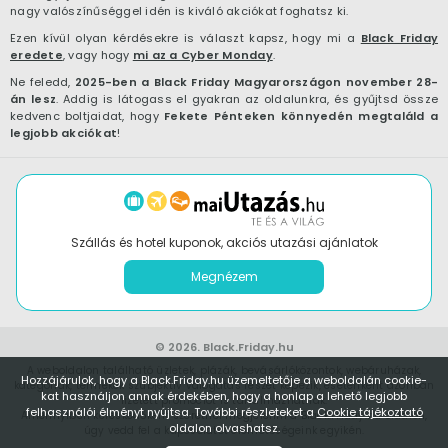
nagy valószínűséggel idén is kiváló akciókat foghatsz ki.
Ezen kívül olyan kérdésekre is választ kapsz, hogy mi a
Black Friday
eredete
, vagy hogy
mi az a Cyber Monday
.
Ne feledd,
2025-ben a Black Friday Magyarországon november 28-
án lesz
. Addig is látogass el gyakran az oldalunkra, és gyűjtsd össze
kedvenc boltjaidat, hogy
Fekete Pénteken könnyedén megtaláld a
legjobb akciókat
!
Szállás és hotel kuponok, akciós utazási ajánlatok
Megnézem
© 2026.
Black.Friday.hu
A weboldalon található üzletek, plázák, bevásárlóközontok, webáruházak,
Hozzájárulok, hogy a Black.Friday.hu üzemeltetője a weboldalán cookie-
kategóriák, termékek szubjektív válogatás részét képezik, esetenként azonban
kat használjon annak érdekében, hogy a honlap a lehető legjobb
fizetett promóciót is tartalmazhatnak.
felhasználói élményt nyújtsa. További részleteket a
Cookie tájékoztató
Amennyiben kereskedőként szeretnél megjelenni a Black.Friday.hu oldalon,
oldalon olvashatsz.
úgy vedd fel a kapcsolatot
elérhetőségeink
egyikén.