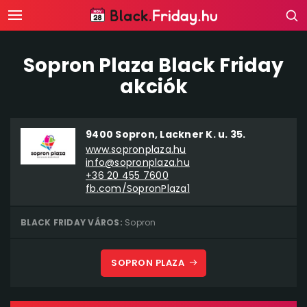
Sopron Plaza Black Friday
akciók
9400 Sopron, Lackner K. u. 35.
www.sopronplaza.hu
info@sopronplaza.hu
+36 20 455 7600
fb.com/SopronPlaza1
BLACK FRIDAY VÁROS:
Sopron
SOPRON PLAZA