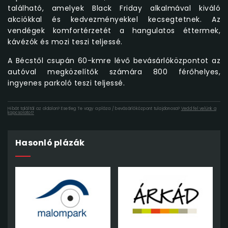
található, amelyek Black Friday alkalmával kiváló
akciókkal és kedvezményekkel kecsegtetnek. Az
vendégek komfortérzetét a hangulatos éttermek,
kávézók és mozi teszi teljessé.
A Bécstől csupán 60-kmre lévő bevásárlóközpontot az
autóval megközelítők számára 800 férőhelyes,
ingyenes parkoló teszi teljessé.
Hibát találtál az oldalon? Esetleg Te vagy a pláza / bevásárlóközpont tulajdonosa?
Vedd fel velünk a
kapcsolatot!
Hasonló plázák