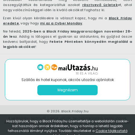
összegyűjtöttük és kategorizáltuk azokat
résztvevő üzletek
et, ahol
nagy valószínűséggel idén is kiváló akciókat foghatsz ki.
Ezen kívül olyan kérdésekre is választ kapsz, hogy mi a
Black Friday
eredete
, vagy hogy
mi az a Cyber Monday
.
Ne feledd,
2025-ben a Black Friday Magyarországon november 28-
án lesz
. Addig is látogass el gyakran az oldalunkra, és gyűjtsd össze
kedvenc boltjaidat, hogy
Fekete Pénteken könnyedén megtaláld a
legjobb akciókat
!
Szállás és hotel kuponok, akciós utazási ajánlatok
Megnézem
© 2026.
Black.Friday.hu
A weboldalon található üzletek, plázák, bevásárlóközontok, webáruházak,
Hozzájárulok, hogy a Black.Friday.hu üzemeltetője a weboldalán cookie-
kategóriák, termékek szubjektív válogatás részét képezik, esetenként azonban
kat használjon annak érdekében, hogy a honlap a lehető legjobb
fizetett promóciót is tartalmazhatnak.
felhasználói élményt nyújtsa. További részleteket a
Cookie tájékoztató
Amennyiben kereskedőként szeretnél megjelenni a Black.Friday.hu oldalon,