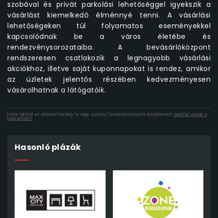
szobával és privát parkolási lehetőséggel igyekszik a
vásárlást kiemelkedő élménnyé tenni. A vásárlási
lehetőségeken túl folyamatos eseményekkel
kapcsolódnak be a város életébe és
rendezvénysorozataiba. A bevásárlóközpont
rendszeresen csatlakozik a legnagyobb vásárlási
akciókhoz, illetve saját kuponnapokat is rendez, amikor
az üzletek jelentős részében kedvezményesen
vásárolhatnak a látógatóik.
Hibát találtál az oldalon? Esetleg Te vagy a pláza / bevásárlóközpont tulajdonosa?
Vedd fel velünk a
kapcsolatot!
Hasonló plázák