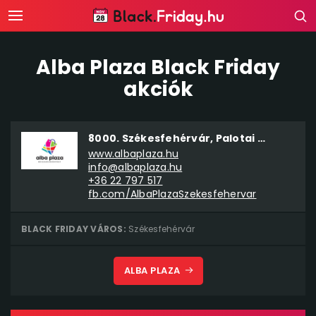
Alba Plaza Black Friday
akciók
8000. Székesfehérvár, Palotai út 1.
www.albaplaza.hu
info@albaplaza.hu
+36 22 797 517
fb.com/AlbaPlazaSzekesfehervar
BLACK FRIDAY VÁROS:
Székesfehérvár
ALBA PLAZA