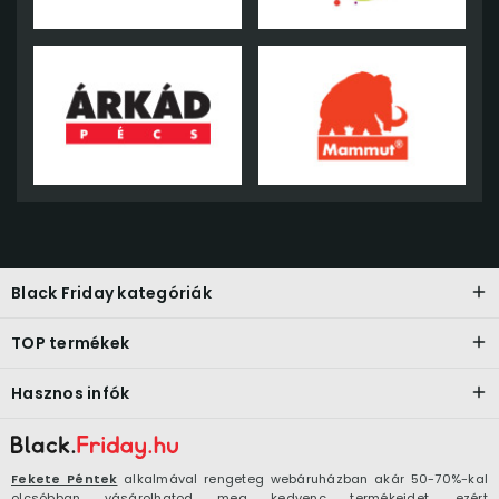
Black Friday kategóriák
TOP termékek
Hasznos infók
Fekete Péntek
alkalmával rengeteg webáruházban akár 50-70%-kal
olcsóbban vásárolhatod meg kedvenc termékeidet, ezért