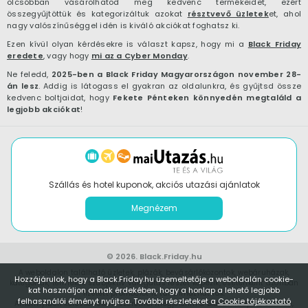
olcsóbban vásárolhatod meg kedvenc termékeidet, ezért
összegyűjtöttük és kategorizáltuk azokat
résztvevő üzletek
et, ahol
nagy valószínűséggel idén is kiváló akciókat foghatsz ki.
Ezen kívül olyan kérdésekre is választ kapsz, hogy mi a
Black Friday
eredete
, vagy hogy
mi az a Cyber Monday
.
Ne feledd,
2025-ben a Black Friday Magyarországon november 28-
án lesz
. Addig is látogass el gyakran az oldalunkra, és gyűjtsd össze
kedvenc boltjaidat, hogy
Fekete Pénteken könnyedén megtaláld a
legjobb akciókat
!
Szállás és hotel kuponok, akciós utazási ajánlatok
Megnézem
© 2026.
Black.Friday.hu
A weboldalon található üzletek, plázák, bevásárlóközontok, webáruházak,
Hozzájárulok, hogy a Black.Friday.hu üzemeltetője a weboldalán cookie-
kategóriák, termékek szubjektív válogatás részét képezik, esetenként azonban
kat használjon annak érdekében, hogy a honlap a lehető legjobb
fizetett promóciót is tartalmazhatnak.
felhasználói élményt nyújtsa. További részleteket a
Cookie tájékoztató
Amennyiben kereskedőként szeretnél megjelenni a Black.Friday.hu oldalon,