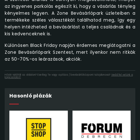
az ingyenes parkolás egészít ki, hogy a vásárlás tényleg
kényelmes legyen. A Zone Bevásárlópark üzleteiben a
termékeke széles választékát találhatod meg, így egy
helyen intézheted a bevásárlást a teljes családnak és a
kis kedvenceknek is.
Különösen Black Friday napján érdemes meglátogatni a
Zone Bevásárlópark Szentest, mert ilyenkor nem ritkák
az 50-70%-os leárazások, akciók.
Hibát találtál az oldalon? Esetleg Te vagy a pláza / bevásárlóközpont tulajdonosa?
Vedd fel velünk a
kapcsolatot!
Hasonló plázák