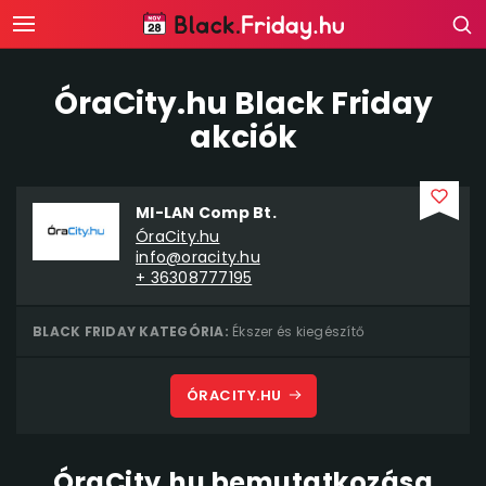
ÓraCity.hu Black Friday
akciók
MI-LAN Comp Bt.
ÓraCity.hu
info@oracity.hu
+ 36308777195
BLACK FRIDAY KATEGÓRIA:
Ékszer és kiegészítő
ÓRACITY.HU
ÓraCity.hu bemutatkozása