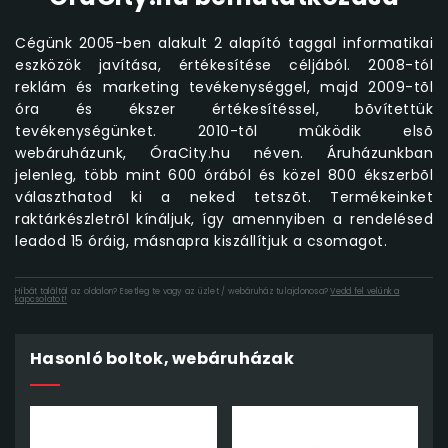
Cégünk 2005-ben alakult 2 alapító taggal informatikai
eszközök javítása, értékesítése céljából. 2008-tól
reklám és marketing tevékenységgel, majd 2009-tõl
óra és ékszer értékesítéssel, bõvítettük
tevékenységünket. 2010-tõl mûködik elsõ
webáruházunk, ÓraCity.hu néven. Áruházunkban
jelenleg, több mint 600 órából és közel 800 ékszerbõl
választhatod ki a neked tetszõt. Termékeinket
raktárkészletrõl kínáljuk, így amennyiben a rendelésed
leadod 15 óráig, másnapra kiszállítjuk a csomagot.
Hibát találtál az oldalon? Esetleg te vagy az üzlet / webáruház tulajdonosa?
Vedd fel velünk a
kapcsolatot!
Hasonló boltok, webáruházak