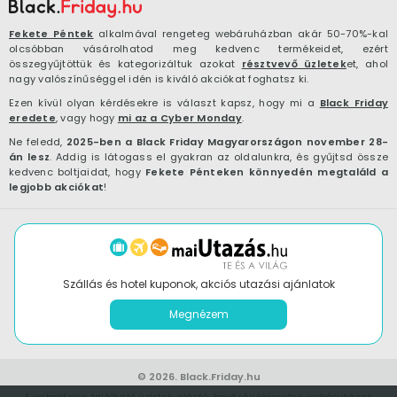
Fekete Péntek
alkalmával rengeteg webáruházban akár 50-70%-kal
olcsóbban vásárolhatod meg kedvenc termékeidet, ezért
összegyűjtöttük és kategorizáltuk azokat
résztvevő üzletek
et, ahol
nagy valószínűséggel idén is kiváló akciókat foghatsz ki.
Ezen kívül olyan kérdésekre is választ kapsz, hogy mi a
Black Friday
eredete
, vagy hogy
mi az a Cyber Monday
.
Ne feledd,
2025-ben a Black Friday Magyarországon november 28-
án lesz
. Addig is látogass el gyakran az oldalunkra, és gyűjtsd össze
kedvenc boltjaidat, hogy
Fekete Pénteken könnyedén megtaláld a
legjobb akciókat
!
Szállás és hotel kuponok, akciós utazási ajánlatok
Megnézem
© 2026.
Black.Friday.hu