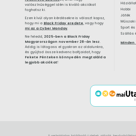
Háziálla
valószínűséggel idén is kiváló akciókat
Hobbi
foghatsz ki.
Játék
Ezen kívül olyan kérdésekre is választ kapsz,
Műszaki 
hogy mi a
Black Friday eredete
, vagy hogy
Sport és
mi az a Cyber Monday
.
Szállás 
Ne feledd,
2025-ben a Black Friday
Magyarországon november 28-án lesz
.
Minden 
Addig is látogass el gyakran az oldalunkra,
és gyűjtsd össze kedvenc boltjaidat, hogy
Fekete Pénteken könnyedén megtaláld a
legjobb akciókat
!
A weboldalon található üzletek, plázák, bevásárlóköz