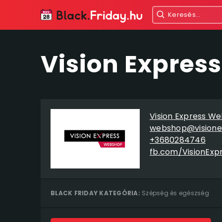
Vision Expres
Vision Express W
webshop@visione
+3680284746
fb.com/VisionExp
BLACK FRIDAY KATEGÓRIA:
Szépség és egészség