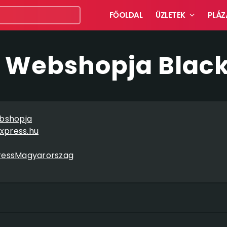
FŐOLDAL
ÜZLETEK
PLÁZ
s Webshopja Black
ebshopja
xpress.hu
ressMagyarorszag