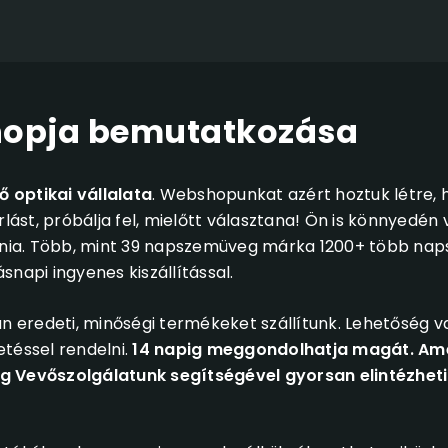
hopja bemutatkozása
 optikai vállalata
. Webshopunkat azért hoztuk létre, 
st, próbálja fel, mielőtt választana! Ön is könnyedén 
dulnia. Több, mint 39 napszemüveg márka 1200+ több n
napi ingyenes kiszállítással.
an eredeti, minőségi termékeket szállítunk. Lehetőség v
téssel rendelni.
14 napig meggondolhatja magát. Am
Vevőszolgálatunk segítségével gyorsan elintézheti