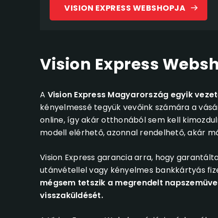
VISION EXPRESS WEBSHOPJA
Vision Express Webs
A
Vision Express Magyarország egyik vezető
kényelmessé tegyük vevőink számára a vásárlá
online, így akár otthonából sem kell kimoz
modell elérhető, azonnal rendelhető, akár más
Vision Express garancia arra, hogy garantált
utánvétellel vagy kényelmes bankkártyás fize
mégsem tetszik a megrendelt napszemüveg 
visszaküldését.