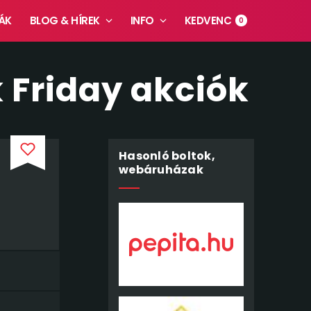
ÁK
BLOG & HÍREK
INFO
KEDVENC
0
 Friday akciók
Hasonló boltok,
webáruházak