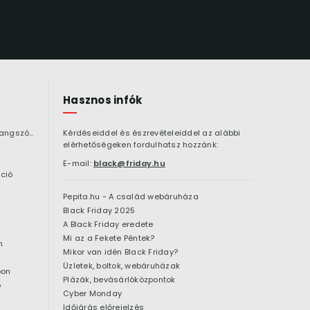
Hasznos infók
Bluetooth hangszóró
Kérdéseiddel és észrevételeiddel az alábbi
elérhetőségeken fordulhatsz hozzánk:
E-mail:
black@friday.hu
ció
Pepita.hu - A család webáruháza
Black Friday 2025
A Black Friday eredete
Mi az a Fekete Péntek?
n
Mikor van idén Black Friday?
Üzletek, boltok, webáruházak
pon
Plázák, bevásárlóközpontok
ó
Cyber Monday
Időjárás előrejelzés