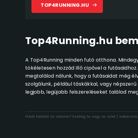
TOP4RUNNING.HU
Top4Running.hu bem
A Top4Running minden futó otthona. Mindegy,
tökéletesen hozzád illő cipővel a futásaidhoz.
megtalálod nálunk, hogy a futásaidat még él
szolgálunk, például táskákkal, vagy népszerű 
legjobb, legújabb felszereléseket találod meg
Hibát találtál az oldalon? Esetleg te vagy az üzlet / webáruh