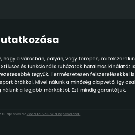
utatkozása
 hogy a városban, pályán, vagy terepen, mi felszerelün
 Stílusos és funkcionális ruházatok hatalmas kínálatát i
vezetesebbé tegyük. Természetesen felszerelésekkel is
sport órákkal. Mivel nálunk a minőség alapvető, így csa
 nálunk a legjobb márkáktól. Ezt mindig garantáljuk.
áz tulajdonosa?
Vedd fel velünk a kapcsolatot!