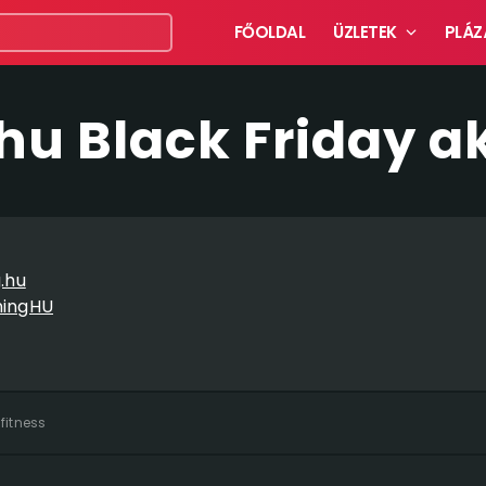
FŐOLDAL
ÜZLETEK
PLÁZ
u Black Friday a
.hu
ningHU
 fitness