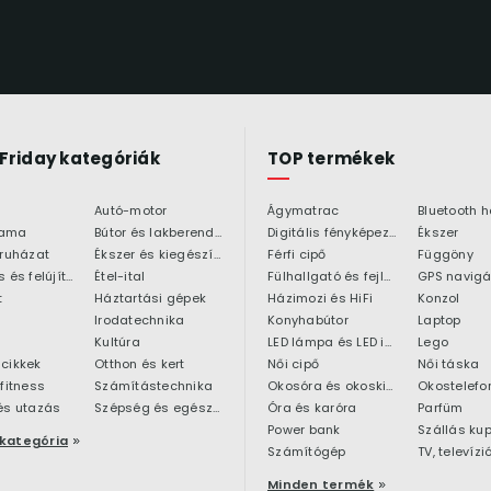
 Friday kategóriák
TOP termékek
Autó-motor
Ágymatrac
ama
Bútor és lakberendezés
Digitális fényképezőgép
Ékszer
 ruházat
Ékszer és kiegészítő
Férfi cipő
Függöny
Építkezés és felújítás
Étel-ital
Fülhallgató és fejlhallgató
GPS navigá
t
Háztartási gépek
Házimozi és HiFi
Konzol
Irodatechnika
Konyhabútor
Laptop
Kultúra
LED lámpa és LED izzó
Lego
cikkek
Otthon és kert
Női cipő
Női táska
 fitness
Számítástechnika
Okosóra és okoskiegészítő
Okostelefo
és utazás
Szépség és egészség
Óra és karóra
Parfüm
Power bank
Szállás ku
kategória
Számítógép
TV, televízi
Minden termék