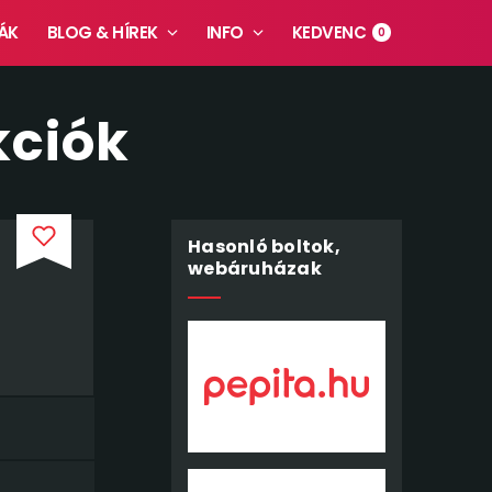
ÁK
BLOG & HÍREK
INFO
KEDVENC
0
kciók
Hasonló boltok,
webáruházak