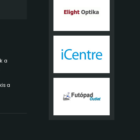
k a
s
kis a