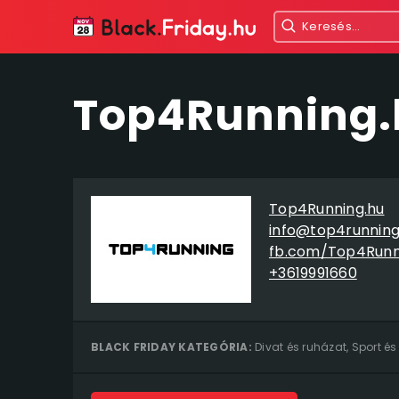
Top4Running.h
Top4Running.hu
info@top4running
fb.com/Top4Run
+3619991660
BLACK FRIDAY KATEGÓRIA:
Divat és ruházat
,
Sport és