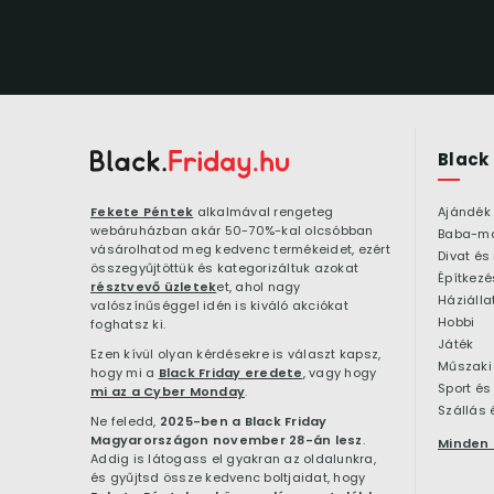
Black
Fekete Péntek
alkalmával rengeteg
Ajándék
webáruházban akár 50-70%-kal olcsóbban
Baba-m
vásárolhatod meg kedvenc termékeidet, ezért
Divat és
összegyűjtöttük és kategorizáltuk azokat
résztvevő üzletek
et, ahol nagy
Háziálla
valószínűséggel idén is kiváló akciókat
Hobbi
foghatsz ki.
Játék
Ezen kívül olyan kérdésekre is választ kapsz,
Műszaki 
hogy mi a
Black Friday eredete
, vagy hogy
Sport és
mi az a Cyber Monday
.
Szállás 
Ne feledd,
2025-ben a Black Friday
Magyarországon november 28-án lesz
.
Minden 
Addig is látogass el gyakran az oldalunkra,
és gyűjtsd össze kedvenc boltjaidat, hogy