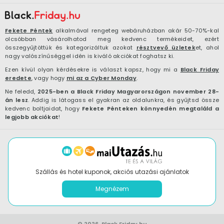
Fekete Péntek
alkalmával rengeteg webáruházban akár 50-70%-kal
olcsóbban vásárolhatod meg kedvenc termékeidet, ezért
összegyűjtöttük és kategorizáltuk azokat
résztvevő üzletek
et, ahol
nagy valószínűséggel idén is kiváló akciókat foghatsz ki.
Ezen kívül olyan kérdésekre is választ kapsz, hogy mi a
Black Friday
eredete
, vagy hogy
mi az a Cyber Monday
.
Ne feledd,
2025-ben a Black Friday Magyarországon november 28-
án lesz
. Addig is látogass el gyakran az oldalunkra, és gyűjtsd össze
kedvenc boltjaidat, hogy
Fekete Pénteken könnyedén megtaláld a
legjobb akciókat
!
Szállás és hotel kuponok, akciós utazási ajánlatok
Megnézem
© 2026.
Black.Friday.hu