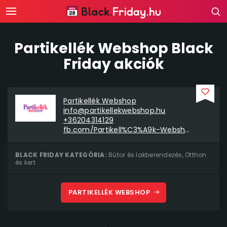
Partikellék Webshop Black
Friday akciók
Partikellék Webshop
info@partikellekwebshop.hu
+36204314129
fb.com/Partikell%C3%A9k-Webshop-212019285523254
BLACK FRIDAY KATEGÓRIA:
Bútor és lakberendezés
,
Otthon
és kert
PARTIKELLÉK WEBSHOP