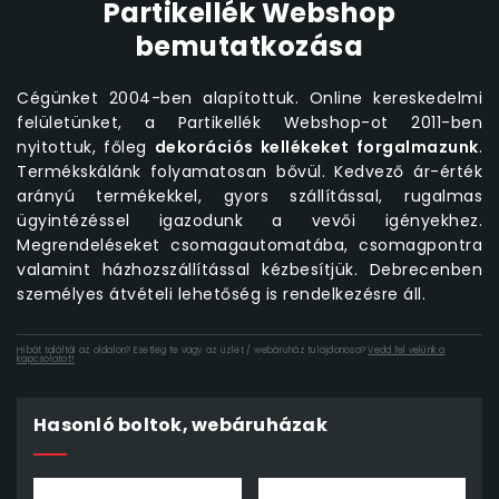
Partikellék Webshop
bemutatkozása
Cégünket 2004-ben alapítottuk. Online kereskedelmi
felületünket, a Partikellék Webshop-ot 2011-ben
nyitottuk, főleg
dekorációs kellékeket forgalmazunk
.
Termékskálánk folyamatosan bővül. Kedvező ár-érték
arányú termékekkel, gyors szállítással, rugalmas
ügyintézéssel igazodunk a vevői igényekhez.
Megrendeléseket csomagautomatába, csomagpontra
valamint házhozszállítással kézbesítjük. Debrecenben
személyes átvételi lehetőség is rendelkezésre áll.
Hibát találtál az oldalon? Esetleg te vagy az üzlet / webáruház tulajdonosa?
Vedd fel velünk a
kapcsolatot!
Hasonló boltok, webáruházak