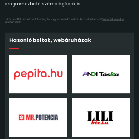
programozható számológépek is.
Hibát találtál az oldalon? Esetleg te vagy az üzlet / webáruház tulajdonosa?
Vedd fel velünk a
kapcsolatot!
Hasonló boltok, webáruházak