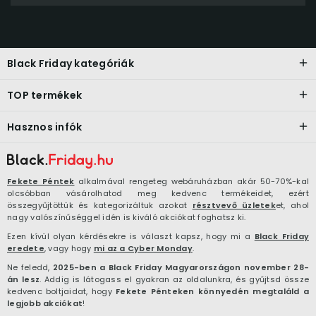
Black Friday kategóriák
TOP termékek
Hasznos infók
Fekete Péntek
alkalmával rengeteg webáruházban akár 50-70%-kal
olcsóbban vásárolhatod meg kedvenc termékeidet, ezért
összegyűjtöttük és kategorizáltuk azokat
résztvevő üzletek
et, ahol
nagy valószínűséggel idén is kiváló akciókat foghatsz ki.
Ezen kívül olyan kérdésekre is választ kapsz, hogy mi a
Black Friday
eredete
, vagy hogy
mi az a Cyber Monday
.
Ne feledd,
2025-ben a Black Friday Magyarországon november 28-
án lesz
. Addig is látogass el gyakran az oldalunkra, és gyűjtsd össze
kedvenc boltjaidat, hogy
Fekete Pénteken könnyedén megtaláld a
legjobb akciókat
!