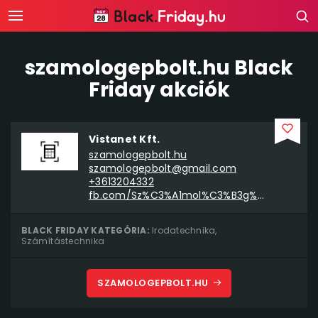
szamologepbolt.hu Black
Friday akciók
Vistanet Kft.
szamologepbolt.hu
szamologepbolt@gmail.com
+3613204332
fb.com/Sz%C3%A1mol%C3%B3g%C3%A9pbolt-Sharp-Casio-kalkul%C3%A1torok-2220953104605351
BLACK FRIDAY KATEGÓRIA:
Irodatechnika
,
Számítástechnika
SZAMOLOGEPBOLT.HU