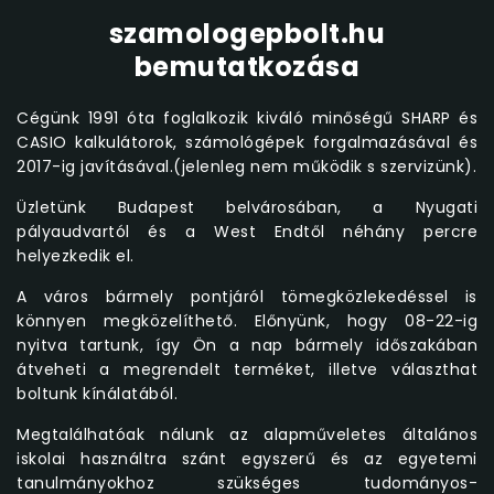
szamologepbolt.hu
bemutatkozása
Cégünk 1991 óta foglalkozik kiváló minőségű SHARP és
CASIO kalkulátorok, számológépek forgalmazásával és
2017-ig javításával.(jelenleg nem működik s szervizünk).
Üzletünk Budapest belvárosában, a Nyugati
pályaudvartól és a West Endtől néhány percre
helyezkedik el.
A város bármely pontjáról tömegközlekedéssel is
könnyen megközelíthető. Előnyünk, hogy 08-22-ig
nyitva tartunk, így Ön a nap bármely időszakában
átveheti a megrendelt terméket, illetve választhat
boltunk kínálatából.
Megtalálhatóak nálunk az alapműveletes általános
iskolai használtra szánt egyszerű és az egyetemi
tanulmányokhoz szükséges tudományos-