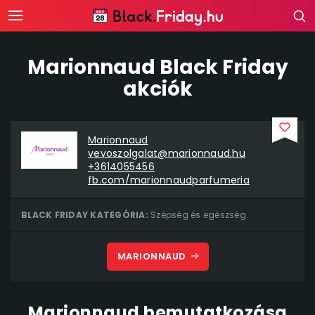
Marionnaud Black Friday
akciók
Marionnaud
vevoszolgalat@marionnaud.hu
+3614055456
fb.com/marionnaudparfumeria
BLACK FRIDAY KATEGÓRIA:
Szépség és egészség
MARIONNAUD
Marionnaud bemutatkozása