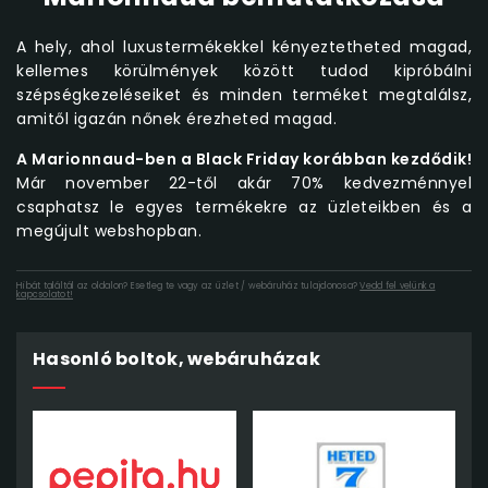
A hely, ahol luxustermékekkel kényeztetheted magad,
kellemes körülmények között tudod kipróbálni
szépségkezeléseiket és minden terméket megtalálsz,
amitől igazán nőnek érezheted magad.
A Marionnaud-ben a Black Friday korábban kezdődik!
Már november 22-től akár 70% kedvezménnyel
csaphatsz le egyes termékekre az üzleteikben és a
megújult webshopban.
Hibát találtál az oldalon? Esetleg te vagy az üzlet / webáruház tulajdonosa?
Vedd fel velünk a
kapcsolatot!
Hasonló boltok, webáruházak