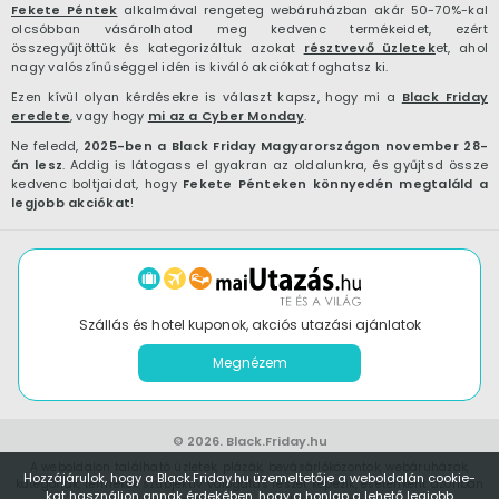
Fekete Péntek
alkalmával rengeteg webáruházban akár 50-70%-kal
olcsóbban vásárolhatod meg kedvenc termékeidet, ezért
összegyűjtöttük és kategorizáltuk azokat
résztvevő üzletek
et, ahol
nagy valószínűséggel idén is kiváló akciókat foghatsz ki.
Ezen kívül olyan kérdésekre is választ kapsz, hogy mi a
Black Friday
eredete
, vagy hogy
mi az a Cyber Monday
.
Ne feledd,
2025-ben a Black Friday Magyarországon november 28-
án lesz
. Addig is látogass el gyakran az oldalunkra, és gyűjtsd össze
kedvenc boltjaidat, hogy
Fekete Pénteken könnyedén megtaláld a
legjobb akciókat
!
Szállás és hotel kuponok, akciós utazási ajánlatok
Megnézem
© 2026.
Black.Friday.hu
A weboldalon található üzletek, plázák, bevásárlóközontok, webáruházak,
Hozzájárulok, hogy a Black.Friday.hu üzemeltetője a weboldalán cookie-
kategóriák, termékek szubjektív válogatás részét képezik, esetenként azonban
kat használjon annak érdekében, hogy a honlap a lehető legjobb