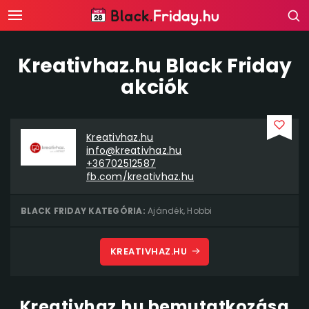
Kreativhaz.hu Black Friday
akciók
Kreativhaz.hu
info@kreativhaz.hu
+36702512587
fb.com/kreativhaz.hu
BLACK FRIDAY KATEGÓRIA:
Ajándék
,
Hobbi
KREATIVHAZ.HU
Kreativhaz.hu bemutatkozása