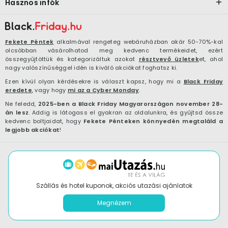
Hasznos infók
Fekete Péntek
alkalmával rengeteg webáruházban akár 50-70%-kal
olcsóbban vásárolhatod meg kedvenc termékeidet, ezért
összegyűjtöttük és kategorizáltuk azokat
résztvevő üzletek
et, ahol
nagy valószínűséggel idén is kiváló akciókat foghatsz ki.
Ezen kívül olyan kérdésekre is választ kapsz, hogy mi a
Black Friday
eredete
, vagy hogy
mi az a Cyber Monday
.
Ne feledd,
2025-ben a Black Friday Magyarországon november 28-
án lesz
. Addig is látogass el gyakran az oldalunkra, és gyűjtsd össze
kedvenc boltjaidat, hogy
Fekete Pénteken könnyedén megtaláld a
legjobb akciókat
!
Szállás és hotel kuponok, akciós utazási ajánlatok
Megnézem