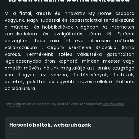
Mi a fiatal, kreatív és innovatív My Home csapata
vagyunk. Nagy tudással és tapasztalattal rendelkezünk
a művész- és hobbikellékek világában. Az internetes
kereskedelem és szolgáltatás téren 16 Európai
országban, több mint 10 éve sikeresen működik
vállalkozásunk . Cégünk székhelye Szlovákia, Snina
városa. Termékeink széles választéka garantáltan
legalacsonyabb áron kapható, minden mester vagy
amatőr művész nálunk megtalálja azt, amire szügsége
van. Legyen ez vászon, festőállványok, festékek,
ecsetek, paletták és egyébb müvészkellékek. Kattints
az oldalunkra!
Hibát találtál az oldalon? Esetleg te vagy az üzlet / webáruház tulajdonosa?
Vedd fel velünk a
kapcsolatot!
Hasonló boltok, webáruházak