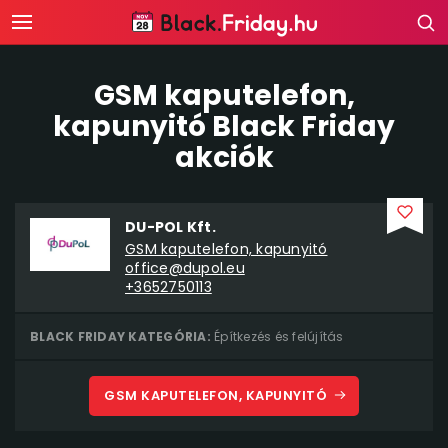
GSM kaputelefon,
kapunyitó Black Friday
akciók
DU-POL Kft.
GSM kaputelefon, kapunyitó
office@dupol.eu
+3652750113
BLACK FRIDAY KATEGÓRIA:
Építkezés és felújítás
GSM KAPUTELEFON, KAPUNYITÓ