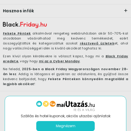
Hasznos infók
Fekete Péntek
alkalmával rengeteg webáruházban akár 50-70%-kal
olcsóbban vásárolhatod meg kedvenc termékeidet, ezért
összegyűjtöttük és kategorizáltuk azokat
résztvevő üzletek
et, ahol
nagy valószínűséggel idén is kiváló akciókat foghatsz ki.
Ezen kívül olyan kérdésekre is választ kapsz, hogy mi a
Black Friday
eredete
, vagy hogy
mi az a Cyber Monday
.
Ne feledd,
2025-ben a Black Friday Magyarországon november 28-
án lesz
. Addig is látogass el gyakran az oldalunkra, és gyűjtsd össze
kedvenc boltjaidat, hogy
Fekete Pénteken könnyedén megtaláld a
legjobb akciókat
!
Szállás és hotel kuponok, akciós utazási ajánlatok
Megnézem