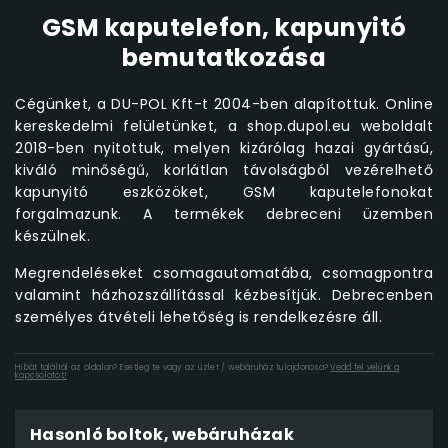
GSM kaputelefon, kapunyitó
bemutatkozása
Cégünket, a DU-POL Kft-t 2004-ben alapítottuk. Online
kereskedelmi felületünket, a shop.dupol.eu weboldalt
2018-ben nyitottuk, melyen kizárólag hazai gyártású,
kiváló minőségű, korlátlan távolságból vezérelhető
kapunyitó eszközöket, GSM kaputelefonokat
forgalmazunk. A termékek debreceni üzemben
készülnek.
Megrendeléseket csomagautomatába, csomagpontra
valamint házhozszállítással kézbesítjük. Debrecenben
személyes átvételi lehetőség is rendelkezésre áll.
Hibát találtál az oldalon? Esetleg te vagy az üzlet / webáruház tulajdonosa?
Vedd fel velünk a
kapcsolatot!
Hasonló boltok, webáruházak