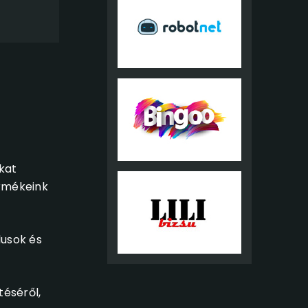
kat
ermékeink
lusok és
téséről,