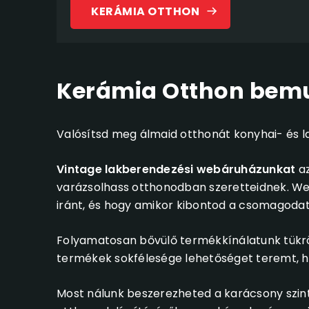
KERÁMIA OTTHON
Kerámia Otthon bem
Valósítsd meg álmaid otthonát konyhai- és 
Vintage lakberendezési webáruházunkat
az
varázsolhass otthonodban szeretteidnek. We
iránt, és hogy amikor kibontod a csomagodat 
Folyamatosan bővülő termékkínálatunk tükrözi
termékek sokfélesége lehetőséget teremt, ho
Most nálunk beszerezheted a karácsony szinte