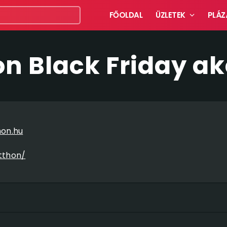
FŐOLDAL
ÜZLETEK
PLÁZ
n Black Friday ak
on.hu
tthon/