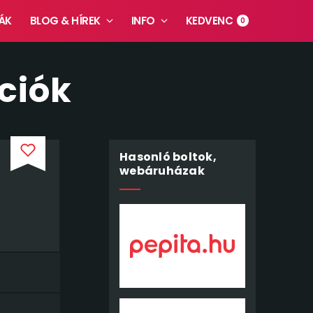
ÁK
BLOG & HÍREK
INFO
KEDVENC
0
ciók
Hasonló boltok,
webáruházak