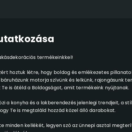
utatkozása
lakásdekorációs termékeinkkel!
ért hoztuk létre, hogy boldog és emlékezetes pillanato
báruházunk motorja szívünk és lelkünk, rajongásunk t
Te is átéld a Boldogságot, amit termékeink nyújtanak.
 a konyha és a lakberendezés jelenlegi trendjeit, a stí
gy Te is megtaláld hozzád közel álló darabokat.
 minden kellékét, legyen szó az ünnepi asztal megterí