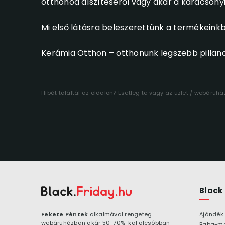
otthonod díszítéséről vagy akár a karácsonyi
Mi első látásra beleszerettünk a termékeinkb
Kerámia Otthon – otthonunk legszebb pillana
Hibát találtál az oldalon? Esetleg te vagy az üzlet / webáruh
Black
Fekete Péntek
alkalmával rengeteg
Ajándék
webáruházban akár 50-70%-kal olcsóbban
Baba-m