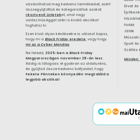
vásárolhatod meg kedvenc termékeidet, ezért
Divat és
összegyűjtöttük és kategorizáltuk azokat
résztvevő üzletek
et, ahol nagy
Háziálla
valószínűséggel idén is kiváló akciókat
Hobbi
foghatsz ki.
Játék
Ezen kívül olyan kérdésekre is választ kapsz,
Műszaki 
hogy mi a
Black Friday eredete
, vagy hogy
Sport és
mi az a Cyber Monday
.
Szállás 
Ne feledd,
2025-ben a Black Friday
Magyarországon november 28-án lesz
.
Minden 
Addig is látogass el gyakran az oldalunkra,
és gyűjtsd össze kedvenc boltjaidat, hogy
Fekete Pénteken könnyedén megtaláld a
legjobb akciókat
!