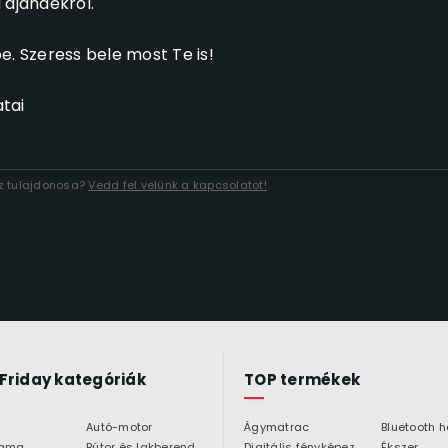
 ajándékról.
e. Szeress bele most Te is!
tai
áz tulajdonosa?
Vedd fel velünk a kapcsolatot!
 Friday kategóriák
TOP termékek
Autó-motor
Ágymatrac
ama
Bútor és lakberendezés
Digitális fényképezőgép
Ékszer