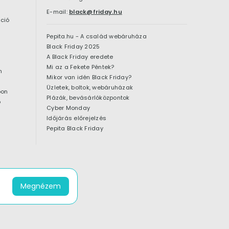
E-mail:
black@friday.hu
ció
Pepita.hu - A család webáruháza
Black Friday 2025
A Black Friday eredete
Mi az a Fekete Péntek?
n
Mikor van idén Black Friday?
Üzletek, boltok, webáruházak
pon
Plázák, bevásárlóközpontok
ó
Cyber Monday
Időjárás előrejelzés
Pepita Black Friday
Megnézem