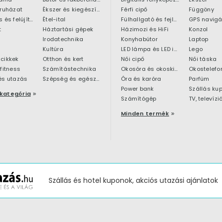
 ruházat
Ékszer és kiegészítő
Férfi cipő
Függöny
Építkezés és felújítás
Étel-ital
Fülhallgató és fejlhallgató
GPS navigá
t
Háztartási gépek
Házimozi és HiFi
Konzol
Irodatechnika
Konyhabútor
Laptop
Kultúra
LED lámpa és LED izzó
Lego
cikkek
Otthon és kert
Női cipő
Női táska
 fitness
Számítástechnika
Okosóra és okoskiegészítő
Okostelefo
és utazás
Szépség és egészség
Óra és karóra
Parfüm
Power bank
Szállás ku
kategória
Számítógép
TV, televízi
Minden termék
Szállás és hotel kuponok, akciós utazási ajánlatok