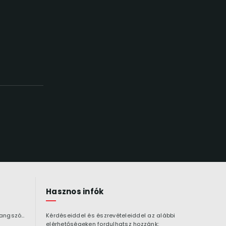
Hasznos infók
Bluetooth hangszóró
Kérdéseiddel és észrevételeiddel az alábbi
elérhetőségeken fordulhatsz hozzánk: