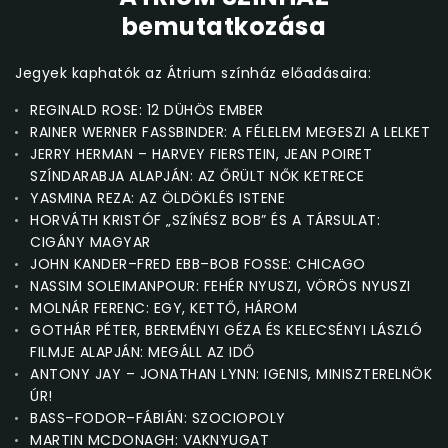
bemutatkozása
Jegyek kaphatók az Átrium színház előadásaira:
REGINALD ROSE: 12 DÜHÖS EMBER
RAINER WERNER FASSBINDER: A FÉLELEM MEGESZI A LELKET
JERRY HERMAN – HARVEY FIERSTEIN, JEAN POIRET
SZÍNDARABJA ALAPJÁN: AZ ŐRÜLT NŐK KETRECE
YASMINA REZA: AZ ÖLDÖKLÉS ISTENE
HORVÁTH KRISTÓF „SZÍNÉSZ BOB” ÉS A TÁRSULAT:
CIGÁNY MAGYAR
JOHN KANDER–FRED EBB–BOB FOSSE: CHICAGO
NASSIM SOLEIMANPOUR: FEHÉR NYUSZI, VÖRÖS NYUSZI
MOLNÁR FERENC: EGY, KETTŐ, HÁROM
GOTHÁR PÉTER, BEREMÉNYI GÉZA ÉS KELECSÉNYI LÁSZLÓ
FILMJE ALAPJÁN: MEGÁLL AZ IDŐ
ANTONY JAY – JONATHAN LYNN: IGENIS, MINISZTERELNÖK
ÚR!
BASS–FODOR–FÁBIÁN: SZOCIOPOLY
MARTIN MCDONAGH: VAKNYUGAT