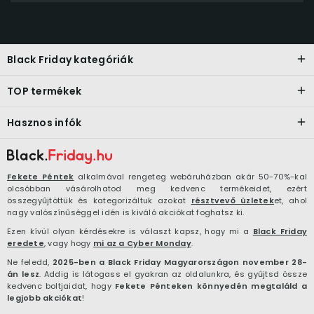
Black Friday kategóriák
TOP termékek
Hasznos infók
Fekete Péntek
alkalmával rengeteg webáruházban akár 50-70%-kal
olcsóbban vásárolhatod meg kedvenc termékeidet, ezért
összegyűjtöttük és kategorizáltuk azokat
résztvevő üzletek
et, ahol
nagy valószínűséggel idén is kiváló akciókat foghatsz ki.
Ezen kívül olyan kérdésekre is választ kapsz, hogy mi a
Black Friday
eredete
, vagy hogy
mi az a Cyber Monday
.
Ne feledd,
2025-ben a Black Friday Magyarországon november 28-
án lesz
. Addig is látogass el gyakran az oldalunkra, és gyűjtsd össze
kedvenc boltjaidat, hogy
Fekete Pénteken könnyedén megtaláld a
legjobb akciókat
!