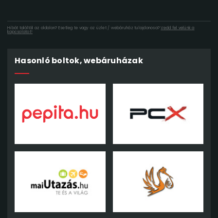
Hibát találtál az oldalon? Esetleg te vagy az üzlet / webáruház tulajdonosa?
Vedd fel velünk a
kapcsolatot!
Hasonló boltok, webáruházak