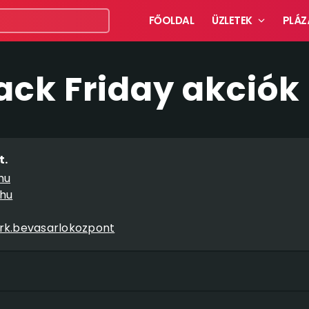
FŐOLDAL
ÜZLETEK
PLÁZ
ck Friday akciók
t.
hu
hu
k.bevasarlokozpont