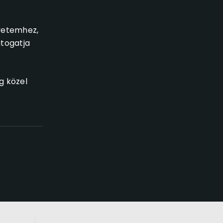
yetemhez,
átogatja
g közel