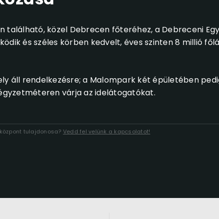
található, közel Debrecen főteréhez, a Debreceni Eg
dik és széles körben kedvelt, éves szinten 8 millió fől
ly áll rendelkezésre; a Malompark két épületében pedi
négyzetméteren várja az idelátogatókat.
lóközpont tulajdonosa?
Vedd fel velünk a kapcsolatot!