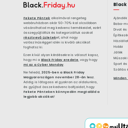
Black
Fekete Péntek
alkalmával rengeteg
Ajándék
webáruházban akár 50-70%-kal olcsóbban
Baba-m
vásárolhatod meg kedvenc termékeidet, ezért
Divat és
összegyűjtöttük és kategorizáltuk azokat
résztvevő üzletek
et, ahol nagy
Háziálla
valószínűséggel idén is kiváló akciókat
Hobbi
foghatsz ki.
Játék
Ezen kívül olyan kérdésekre is választ kapsz,
Műszaki 
hogy mi a
Black Friday eredete
, vagy hogy
Sport és
mi az a Cyber Monday
.
Szállás 
Ne feledd,
2025-ben a Black Friday
Magyarországon november 28-án lesz
.
Minden 
Addig is látogass el gyakran az oldalunkra,
és gyűjtsd össze kedvenc boltjaidat, hogy
Fekete Pénteken könnyedén megtaláld a
legjobb akciókat
!