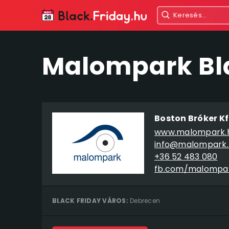
Malompark Bla
Boston Bróker Kf
www.malompark.
info@malompark.
+36 52 483 080
fb.com/malompar
BLACK FRIDAY VÁROS:
Debrecen