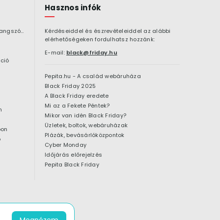
Hasznos infók
Bluetooth hangszóró
Kérdéseiddel és észrevételeiddel az alábbi
elérhetőségeken fordulhatsz hozzánk:
E-mail:
black@friday.hu
ció
Pepita.hu - A család webáruháza
Black Friday 2025
A Black Friday eredete
Mi az a Fekete Péntek?
n
Mikor van idén Black Friday?
Üzletek, boltok, webáruházak
pon
Plázák, bevásárlóközpontok
ó
Cyber Monday
Időjárás előrejelzés
Pepita Black Friday