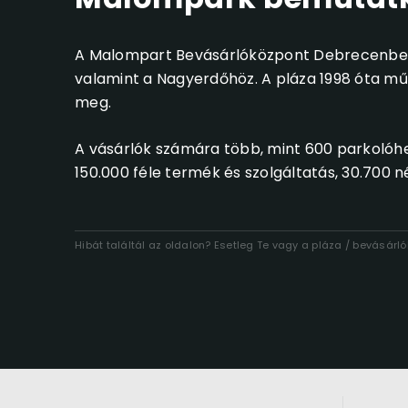
A Malompart Bevásárlóközpont Debrecenben 
valamint a Nagyerdőhöz. A pláza 1998 óta műkö
meg.
A vásárlók számára több, mint 600 parkolóhe
150.000 féle termék és szolgáltatás, 30.700 
Hibát találtál az oldalon? Esetleg Te vagy a pláza / bevásár