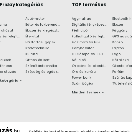
 Friday kategóriák
TOP termékek
Autó-motor
Ágymatrac
ama
Bútor és lakberendezés
Digitális fényképezőgép
Ékszer
 ruházat
Ékszer és kiegészítő
Férfi cipő
Függöny
Építkezés és felújítás
Étel-ital
Fülhallgató és fejlhallgató
GPS navigá
t
Háztartási gépek
Házimozi és HiFi
Konzol
Irodatechnika
Konyhabútor
Laptop
Kultúra
LED lámpa és LED izzó
Lego
cikkek
Otthon és kert
Női cipő
Női táska
 fitness
Számítástechnika
Okosóra és okoskiegészítő
Okostelefo
és utazás
Szépség és egészség
Óra és karóra
Parfüm
Power bank
Szállás ku
kategória
Számítógép
TV, televízi
Minden termék