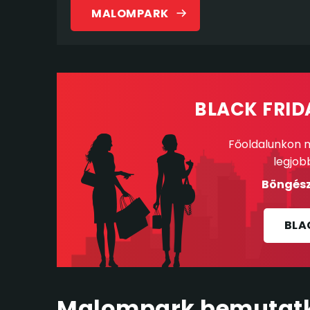
MALOMPARK
BLACK FRID
Főoldalunkon m
legjob
Böngész
BLA
Malompark bemutat