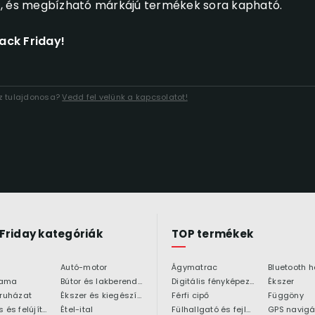
 és megbízható márkájú termékek sora kapható.
ack Friday!
áz tulajdonosa?
Vedd fel velünk a kapcsolatot!
 Friday kategóriák
TOP termékek
Autó-motor
Ágymatrac
ama
Bútor és lakberendezés
Digitális fényképezőgép
Ékszer
 ruházat
Ékszer és kiegészítő
Férfi cipő
Függöny
Építkezés és felújítás
Étel-ital
Fülhallgató és fejlhallgató
GPS navigá