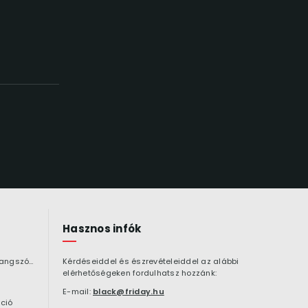
Hasznos infók
Bluetooth hangszóró
Kérdéseiddel és észrevételeiddel az alábbi
elérhetőségeken fordulhatsz hozzánk:
E-mail:
black@friday.hu
ció