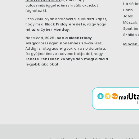
résztvevő üzletek
et, ahol nagy
Háziálla
valószínűséggel idén is kiváló akciókat
Hobbi
foghatsz ki.
Játék
Ezen kívül olyan kérdésekre is választ kapsz,
Műszaki 
hogy mi a
Black Friday eredete
, vagy hogy
Sport és
mi az a Cyber Monday
.
Szállás 
Ne feledd,
2025-ben a Black Friday
Magyarországon november 28-án lesz
.
Minden 
Addig is látogass el gyakran az oldalunkra,
és gyűjtsd össze kedvenc boltjaidat, hogy
Fekete Pénteken könnyedén megtaláld a
legjobb akciókat
!