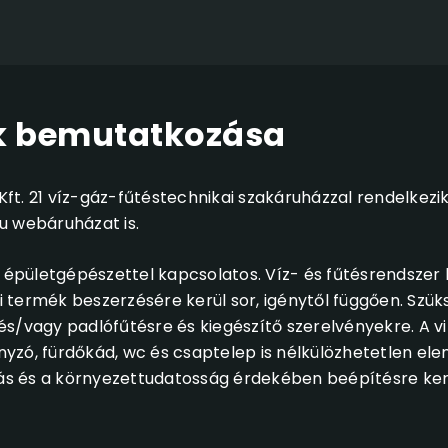
k bemutatkozása
ft. 21 víz-gáz-fűtéstechnikai szakáruházzal rendelkezi
u webáruházat is.
pületgépészettel kapcsolatos. Víz- és fűtésrendszer 
 termék beszerzésére kerül sor, igénytől függően. Szük
- és/vagy padlófűtésre és kiegészítő szerelvényekre. A v
yzó, fürdőkád, wc és csaptelep is nélkülözhetetlen el
ás és a környezettudatosság érdekében beépítésre ker