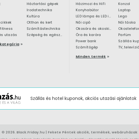
t
Háztartási gépek
Házimozi és HiFi
Konzol
Irodatechnika
Konyhabútor
Laptop
Kultúra
LED lámpa és LED izzó
Lego
cikkek
Otthon és kert
Női cipő
Női táska
 fitness
Számítástechnika
Okosóra és okoskiegészítő
Okostelefo
és utazás
Szépség és egészség
Óra és karóra
Parfüm
Power bank
Szállás ku
kategória
Számítógép
TV, televízi
Minden termék
Szállás és hotel kuponok, akciós utazási ajánlatok
© 2026.
Black.Friday.hu
| Fekete Péntek akciók, termékek, webáruházak