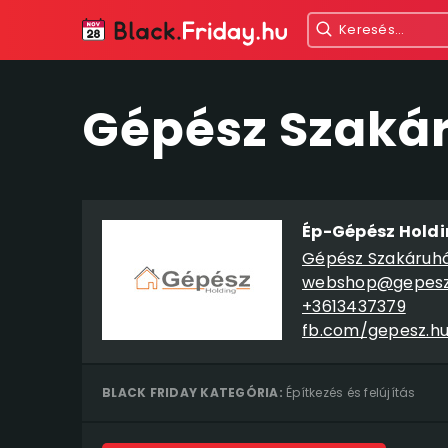
Gépész Szakár
Ép-Gépész Holdin
Gépész Szakáruh
webshop@gepesz
+3613437379
fb.com/gepesz.h
BLACK FRIDAY KATEGÓRIA:
Építkezés és felújítás