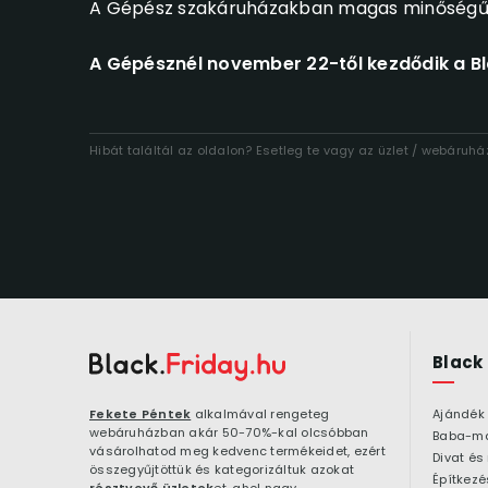
A Gépész szakáruházakban magas minőségű,
A Gépésznél november 22-től kezdődik a Bl
Hibát találtál az oldalon? Esetleg te vagy az üzlet / webáruh
Black
Fekete Péntek
alkalmával rengeteg
Ajándék
webáruházban akár 50-70%-kal olcsóbban
Baba-m
vásárolhatod meg kedvenc termékeidet, ezért
Divat és
összegyűjtöttük és kategorizáltuk azokat