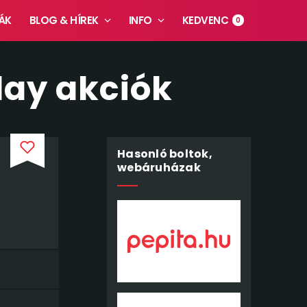
ÁK
BLOG & HÍREK
INFO
KEDVENC
0
day akciók
Hasonló boltok,
webáruházak