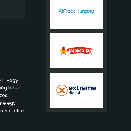
k
ki- vagy
ség lehet
izes
eme egy
ülhet akár