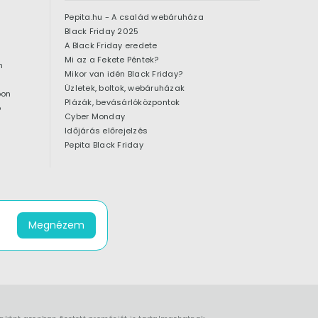
Pepita.hu - A család webáruháza
Black Friday 2025
A Black Friday eredete
Mi az a Fekete Péntek?
n
Mikor van idén Black Friday?
Üzletek, boltok, webáruházak
pon
Plázák, bevásárlóközpontok
ó
Cyber Monday
Időjárás előrejelzés
Pepita Black Friday
Megnézem