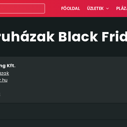
FŐOLDAL
ÜZLETEK
PLÁZ
uházak Black Fri
g Kft.
ázak
.hu
u