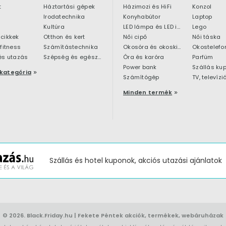
t
Háztartási gépek
Házimozi és HiFi
Konzol
Irodatechnika
Konyhabútor
Laptop
Kultúra
LED lámpa és LED izzó
Lego
cikkek
Otthon és kert
Női cipő
Női táska
 fitness
Számítástechnika
Okosóra és okoskiegészítő
Okostelefo
és utazás
Szépség és egészség
Óra és karóra
Parfüm
Power bank
Szállás ku
kategória
Számítógép
TV, televízi
Minden termék
Szállás és hotel kuponok, akciós utazási ajánlatok
© 2026.
Black.Friday.hu
| Fekete Péntek akciók, termékek, webáruházak