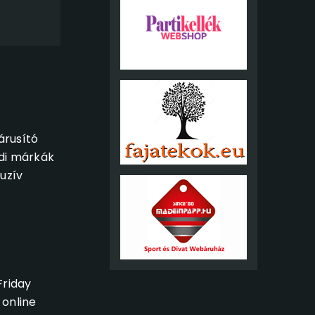
árusító
ldi márkák
luzív
Friday
 online