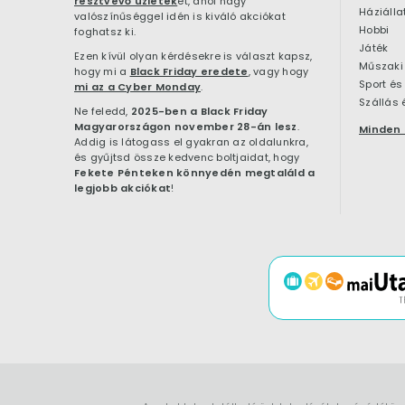
résztvevő üzletek
et, ahol nagy
Háziálla
valószínűséggel idén is kiváló akciókat
Hobbi
foghatsz ki.
Játék
Ezen kívül olyan kérdésekre is választ kapsz,
Műszaki 
hogy mi a
Black Friday eredete
, vagy hogy
Sport és
mi az a Cyber Monday
.
Szállás 
Ne feledd,
2025-ben a Black Friday
Magyarországon november 28-án lesz
.
Minden 
Addig is látogass el gyakran az oldalunkra,
és gyűjtsd össze kedvenc boltjaidat, hogy
Fekete Pénteken könnyedén megtaláld a
legjobb akciókat
!