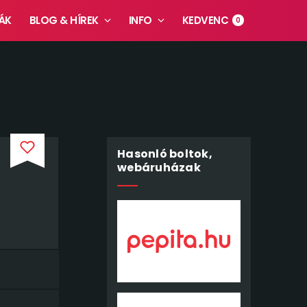
ÁK
BLOG & HÍREK
INFO
KEDVENC
0
Hasonló boltok,
webáruházak