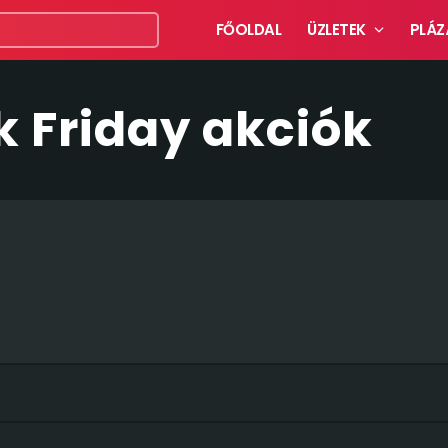
FŐOLDAL
ÜZLETEK
PLÁZ
k Friday akciók