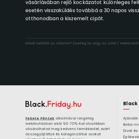
vásárlásában rejlő kockázatot különleges felté
esetén visszaküldés továbbá a 30 napos vissz
otthonodban a kiszemelt cipőt.
Hibát találtál az oldalon? Esetleg te vagy az üzlet / webáruh
Black
Fekete Péntek
alkalmával rengeteg
Ajándék
webáruházban akár 50-70%-kal olcsóbban
Baba-m
vásárolhatod meg kedvenc termékeidet, ezért
Divat és
összegyűjtöttük és kategorizáltuk azokat