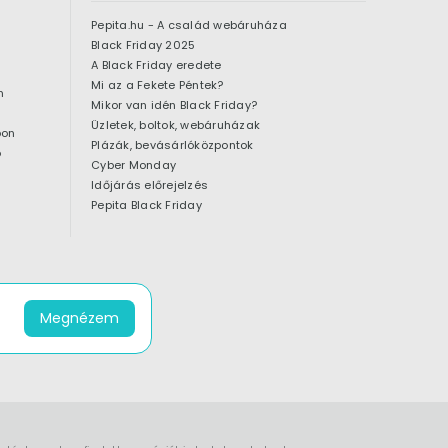
Pepita.hu - A család webáruháza
Black Friday 2025
A Black Friday eredete
Mi az a Fekete Péntek?
n
Mikor van idén Black Friday?
Üzletek, boltok, webáruházak
pon
Plázák, bevásárlóközpontok
ó
Cyber Monday
Időjárás előrejelzés
Pepita Black Friday
Megnézem