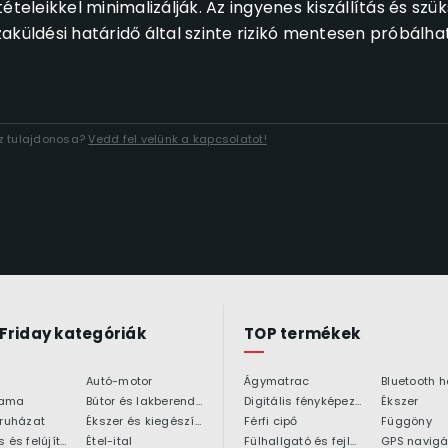
teleikkel minimalizálják. Az ingyenes kiszállítás és szü
aküldési határidő által szinte rizikó mentesen próbálha
áz tulajdonosa?
Vedd fel velünk a kapcsolatot!
 Friday kategóriák
TOP termékek
Autó-motor
Ágymatrac
ama
Bútor és lakberendezés
Digitális fényképezőgép
Ékszer
 ruházat
Ékszer és kiegészítő
Férfi cipő
Függöny
Építkezés és felújítás
Étel-ital
Fülhallgató és fejlhallgató
GPS navigá