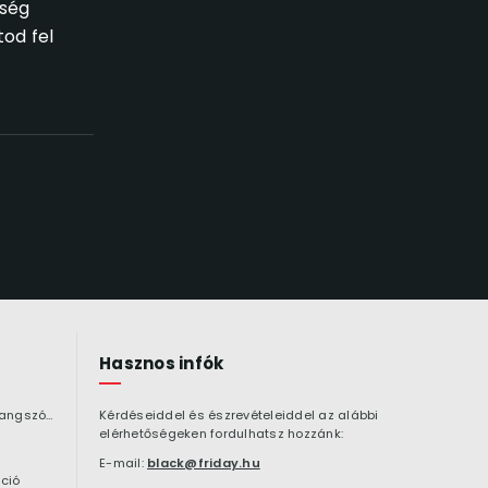
kség
tod fel
Hasznos infók
Bluetooth hangszóró
Kérdéseiddel és észrevételeiddel az alábbi
elérhetőségeken fordulhatsz hozzánk:
E-mail:
black@friday.hu
ció