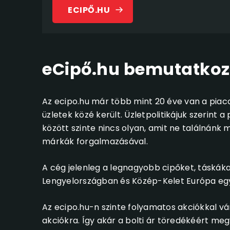
ECIPŐ.HU
eCipő.hu bemutatko
Az ecipo.hu már több mint 20 éve van a piaco
üzletek közé került. Üzletpolitikájuk szerint 
között szinte nincs olyan, amit ne találnánk 
márkák forgalmazásával.
A cég jelenleg a legnagyobb cipőket, táskáka
Lengyelországban és Közép-Kelet Európa egyé
Az ecipo.hu-n szinte folyamatos akciókkal vár
akciókra. Így akár a bolti ár töredékéért me