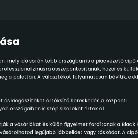
zása
n, mely idő során több országban is a piacvezető cipő 
a professzionalizmusra összepontosítanak, hazai és külfö
meg a palettán. A választékot folyamatosan bővítik, exk
t és kiegészítőket értéksítő kereskedés a központi
b országaiban is szép sikereket értek el.
ják a vásárlókat és külön figyelmet fordítanak a Black 
gvásárolhatod legújabb lábbelidet vagy táskádat. A cipő