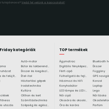
áz tulajdonosa?
Vedd fel velünk a kapcsolatot!
 Friday kategóriák
TOP termékek
Autó-motor
Ágymatrac
ama
Bútor és lakberendezés
Digitális fényképezőgép
Ékszer
 ruházat
Ékszer és kiegészítő
Férfi cipő
Függöny
Építkezés és felújítás
Étel-ital
Fülhallgató és fejlhallgató
GPS navigá
t
Háztartási gépek
Házimozi és HiFi
Konzol
Irodatechnika
Konyhabútor
Laptop
Kultúra
LED lámpa és LED izzó
Lego
cikkek
Otthon és kert
Női cipő
Női táska
 fitness
Számítástechnika
Okosóra és okoskiegészítő
Okostelefo
és utazás
Szépség és egészség
Óra és karóra
Parfüm