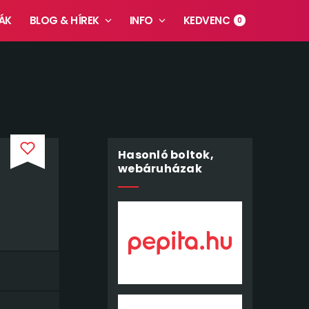
ÁK
BLOG & HÍREK
INFO
KEDVENC
0
Hasonló boltok,
webáruházak