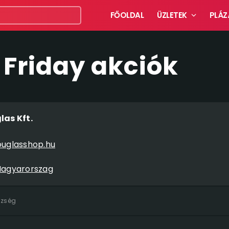
FŐOLDAL
ÜZLETEK
PLÁZ
 Friday akciók
as Kft.
uglasshop.hu
Magyarorszag
szség