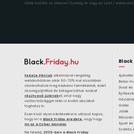
Hibát találtál az oldalon? Esetleg te vagy az üzlet / webáruh
Black
Fekete Péntek
alkalmával rengeteg
Ajándék
webáruházban akár 50-70%-kal olcsóbban
Baba-m
vásárolhatod meg kedvenc termékeidet, ezért
Divat és
összegyűjtöttük és kategorizáltuk azokat
résztvevő üzletek
et, ahol nagy
Háziálla
valószínűséggel idén is kiváló akciókat
Hobbi
foghatsz ki.
Játék
Ezen kívül olyan kérdésekre is választ kapsz,
Műszaki 
hogy mi a
Black Friday eredete
, vagy hogy
Sport és
mi az a Cyber Monday
.
Szállás 
Ne feledd,
2025-ben a Black Friday