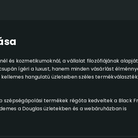
ása
l és kozmetikumoknál, a vállalat filozófiájának alapját
supán ígéri a luxust, hanem minden vásárlást élménnyé
 kellemes hangulatú üzleteiben széles termékválaszté
 szépségápolási termékek régóta kedveltek a Black Fr
érdemes a Douglas üzletekben és a webáruházban is