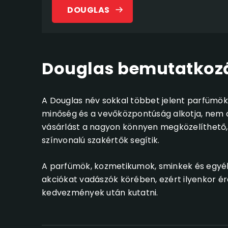
DOUGLAS
Douglas bemutatkoz
A Douglas név sokkal többet jelent parfümökné
minőség és a vevőközpontúság alkotja, nem c
vásárlást a nagyon könnyen megközelíthető,
színvonalú szakértők segítik.
A parfümök, kozmetikumok, sminkek és egyéb
akciókat vadászók körében, ezért ilyenkor 
kedvezmények után kutatni.