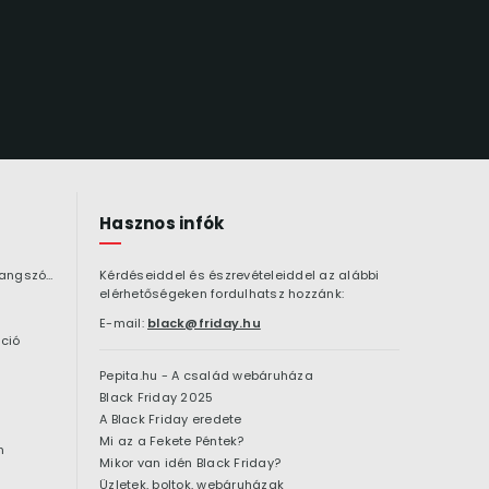
Hasznos infók
Bluetooth hangszóró
Kérdéseiddel és észrevételeiddel az alábbi
elérhetőségeken fordulhatsz hozzánk:
E-mail:
black@friday.hu
ció
Pepita.hu - A család webáruháza
Black Friday 2025
A Black Friday eredete
Mi az a Fekete Péntek?
n
Mikor van idén Black Friday?
Üzletek, boltok, webáruházak