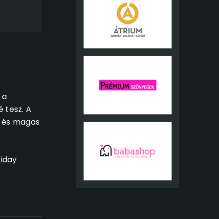
 a
 tesz. A
k és magas
iday