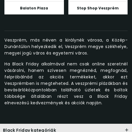
Balaton Plaza
Stop Shop Veszprém
Veszprém, más néven a királynék városa, a Közép-
Dunántúlon helyezkedik el, Veszprém megye székhelye,
megyei jogú város és egyetemi város.
Ha Black Friday alkalmával nem csak online szeretnél
vásárolni, hanem szívesen megnéznéd, megfognád,
felpróbálnád az akciós termékeket, akkor ezt
Veszprémben is megteheted. A veszprémi plázákban és
bevásárlóközpontokban található üzletek és boltok
többsége általában részt vesz a Black Friday
elnevezésű kedvezmények és akciók napján.
Black Friday kategóriák