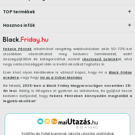
TOP termékek
Hasznos infók
Fekete Péntek
alkalmával rengeteg webáruházban akár 50-70%-kal
olcsóbban vásárolhatod meg kedvenc termékeidet, ezért
összegyűjtöttük és kategorizáltuk azokat
résztvevő üzletek
et, ahol
nagy valószínűséggel idén is kiváló akciókat foghatsz ki.
Ezen kívül olyan kérdésekre is választ kapsz, hogy mi a
Black Friday
eredete
, vagy hogy
mi az a Cyber Monday
.
Ne feledd,
2025-ben a Black Friday Magyarországon november 28-
án lesz
. Addig is látogass el gyakran az oldalunkra, és gyűjtsd össze
kedvenc boltjaidat, hogy
Fekete Pénteken könnyedén megtaláld a
legjobb akciókat
!
Szállás és hotel kuponok, akciós utazási ajánlatok