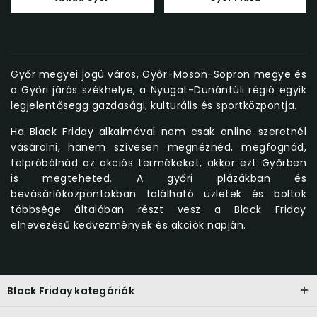
Győr megyei jogú város, Győr-Moson-Sopron megye és
a Győri járás székhelye, a Nyugat-Dunántúli régió egyik
legjelentősegg gazdasági, kulturális és sportközpontja.
Ha Black Friday alkalmával nem csak online szeretnél
vásárolni, hanem szívesen megnéznéd, megfognád,
felpróbálnád az akciós termékeket, akkor ezt Győrben
is megteheted. A győri plázákban és
bevásárlóközpontokban található üzletek és boltok
többsége általában részt vesz a Black Friday
elnevezésű kedvezmények és akciók napján.
Black Friday kategóriák