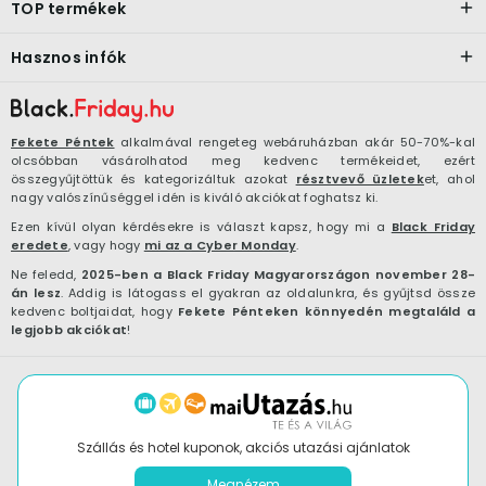
TOP termékek
Hasznos infók
Fekete Péntek
alkalmával rengeteg webáruházban akár 50-70%-kal
olcsóbban vásárolhatod meg kedvenc termékeidet, ezért
összegyűjtöttük és kategorizáltuk azokat
résztvevő üzletek
et, ahol
nagy valószínűséggel idén is kiváló akciókat foghatsz ki.
Ezen kívül olyan kérdésekre is választ kapsz, hogy mi a
Black Friday
eredete
, vagy hogy
mi az a Cyber Monday
.
Ne feledd,
2025-ben a Black Friday Magyarországon november 28-
án lesz
. Addig is látogass el gyakran az oldalunkra, és gyűjtsd össze
kedvenc boltjaidat, hogy
Fekete Pénteken könnyedén megtaláld a
legjobb akciókat
!
Szállás és hotel kuponok, akciós utazási ajánlatok
Megnézem