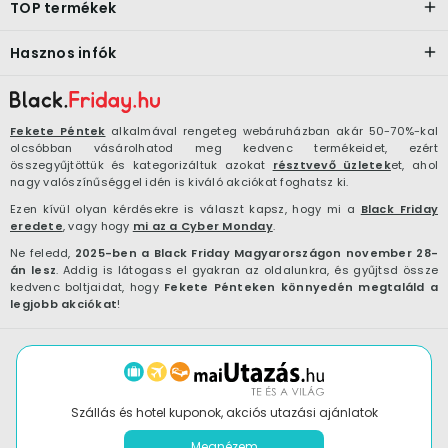
TOP termékek
Hasznos infók
Fekete Péntek
alkalmával rengeteg webáruházban akár 50-70%-kal
olcsóbban vásárolhatod meg kedvenc termékeidet, ezért
összegyűjtöttük és kategorizáltuk azokat
résztvevő üzletek
et, ahol
nagy valószínűséggel idén is kiváló akciókat foghatsz ki.
Ezen kívül olyan kérdésekre is választ kapsz, hogy mi a
Black Friday
eredete
, vagy hogy
mi az a Cyber Monday
.
Ne feledd,
2025-ben a Black Friday Magyarországon november 28-
án lesz
. Addig is látogass el gyakran az oldalunkra, és gyűjtsd össze
kedvenc boltjaidat, hogy
Fekete Pénteken könnyedén megtaláld a
legjobb akciókat
!
Szállás és hotel kuponok, akciós utazási ajánlatok
Megnézem