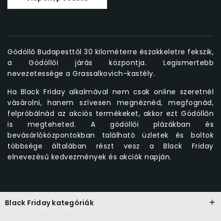
Gödöllő Budapesttől 30 kilométerre északkeletre fekszik,
a Gödöllői járás központja. Legismertebb
nevezetessége a Grassalkovich-kastély.
Ha Black Friday alkalmával nem csak online szeretnél
vásárolni, hanem szívesen megnéznéd, megfognád,
felpróbálnád az akciós termékeket, akkor ezt Gödöllőn
is megteheted. A gödöllői plázákban és
bevásárlóközpontokban található üzletek és boltok
többsége általában részt vesz a Black Friday
elnevezésű kedvezmények és akciók napján.
Black Friday kategóriák