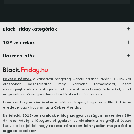
Black Friday kategóriák
TOP termékek
Hasznos infók
Fekete Péntek
alkalmával rengeteg webáruházban akár 50-70%-kal
olcsóbban vásárolhatod meg kedvenc termékeidet, ezért
összegyűjtöttük és kategorizáltuk azokat
résztvevő üzletek
et, ahol
nagy valószínűséggel idén is kiváló akciókat foghatsz ki.
Ezen kívül olyan kérdésekre is választ kapsz, hogy mi a
Black Friday
eredete
, vagy hogy
mi az a Cyber Monday
.
Ne feledd,
2025-ben a Black Friday Magyarországon november 28-
án lesz
. Addig is látogass el gyakran az oldalunkra, és gyűjtsd össze
kedvenc boltjaidat, hogy
Fekete Pénteken könnyedén megtaláld a
legjobb akciókat
!