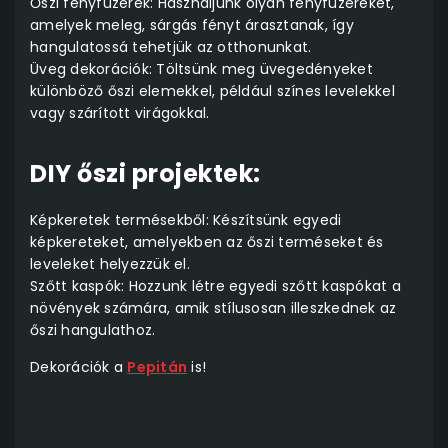
Őszi fényfüzérek: Használjunk olyan fényfüzéreket,
amelyek meleg, sárgás fényt árasztanak, így
hangulatossá tehetjük az otthonunkat.
Üveg dekorációk: Töltsünk meg üvegedényeket
különböző őszi elemekkel, például színes levelekkel
vagy szárított virágokkal.
DIY őszi projektek:
Képkeretek termésekből: Készítsünk egyedi
képkereteket, amelyekben az őszi terméseket és
leveleket helyezzük el.
Szőtt kaspók: Hozzunk létre egyedi szőtt kaspókat a
növények számára, amik stílusosan illeszkednek az
őszi hangulathoz.
Dekorációk a
Pepitán
is!