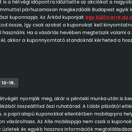
is a hétvégi időpontra időzítette az akciókat a nagyo
mmuttal párhuzamosan megkezdődik Budapest egyik le
őszi kuponnapja. Az Árkád kuponjait
egy külön erre az 
od össze, így csak azokat a kuponokat kell kinyomtatn
l használni. Ha a vásárlás hevében megtetszik valami a
él, akkor a kuponnyomtató standoknál kérheted a hosz
 12-15.
hétvégét nyomják meg, akár a pénteki munka után is be
ékából összeállítsd őszi ruhatárad. A többi plázától elt
 a papíralapú kuponokkal ellentétben mobilappra hely
n vásárolhass. Az Alle mobilappja nem csak a kuponok
 üzletek és egyéb hasznos információk megtalálásában 