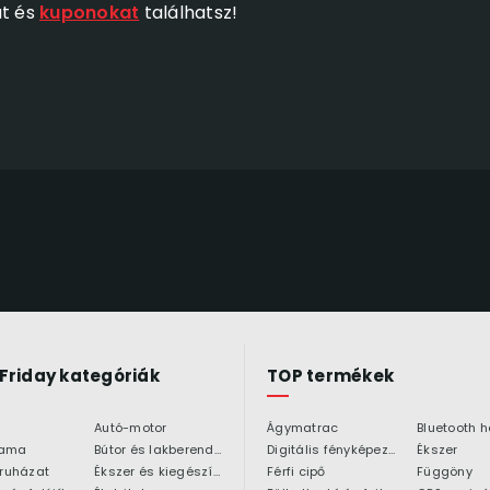
at és
kuponokat
találhatsz!
 Friday kategóriák
TOP termékek
Autó-motor
Ágymatrac
ama
Bútor és lakberendezés
Digitális fényképezőgép
Ékszer
 ruházat
Ékszer és kiegészítő
Férfi cipő
Függöny