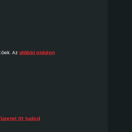
tőek. Az
alábbi oldalon
üzetet itt tudod