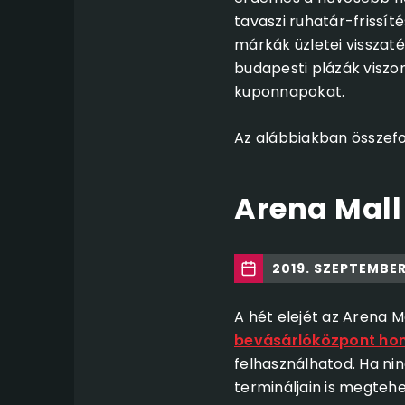
tavaszi ruhatár-frissí
márkák üzletei visszat
budapesti plázák viszo
kuponnapokat.
Az alábbiakban összefo
Arena Mall
2019. SZEPTEMBER 
A hét elejét az Arena M
bevásárlóközpont hon
felhasználhatod. Ha nin
termináljain is megtehe