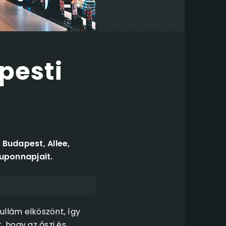
pesti
 Budapest, Allee,
uponnapjait.
ullám elköszönt, így
 hogy az őszi és