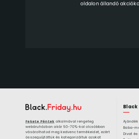
oldalon állandó akciók
Black
Fekete Péntek
alkalmával rengeteg
Ajándék
webáruházban akár 50-70%-kal olcsóbban
Baba-m
vásárolhatod meg kedvenc termékeidet, ezért
Divat és
összegyűjtöttük és kategorizáltuk azokat