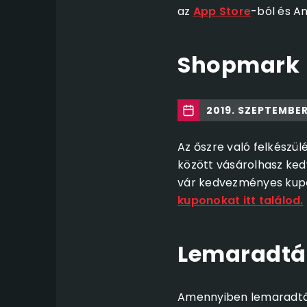
az
App Store
-ból és A
Shopmark
2019. SZEPTEMBER
Az őszre való felkészül
között vásárolhasz ked
vár kedvezményes kupo
kuponokat itt találod.
Lemaradtá
Amennyiben lemaradtál