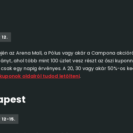
 12.
ején az Arena Mall, a Pólus vagy akár a Campona akcióró
nyt, ahol több mint 100 üzlet vesz részt az őszi kuponn
n csak egy napig érvényes. A 20, 30 vagy akár 50%-os 
uponok oldalról tudod letölteni
.
apest
 12-15.