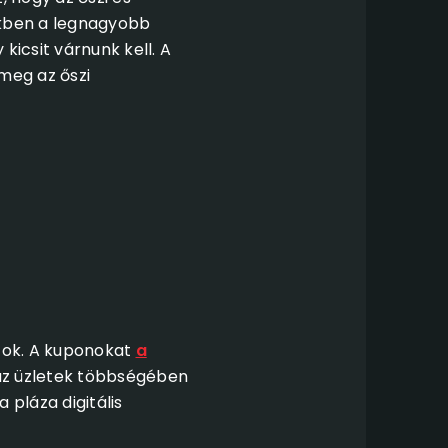
ekben a legnagyobb
icsit várnunk kell. A
meg az őszi
latok. A kuponokat
a
 az üzletek többségében
 pláza digitális