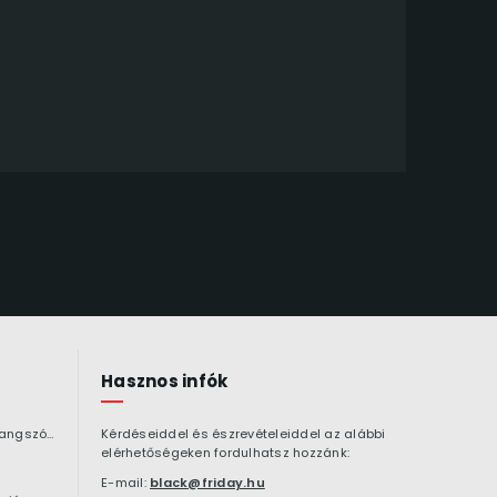
Hasznos infók
Bluetooth hangszóró
Kérdéseiddel és észrevételeiddel az alábbi
elérhetőségeken fordulhatsz hozzánk:
E-mail:
black@friday.hu