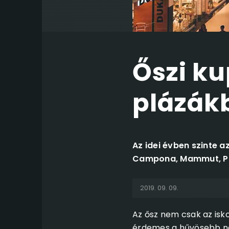
Őszi k
plázák
Az idei évben szinte 
Campona, Mammut, Pól
2019. 09. 09.
Az ősz nem csak az isko
érdemes a hűvösebb nap