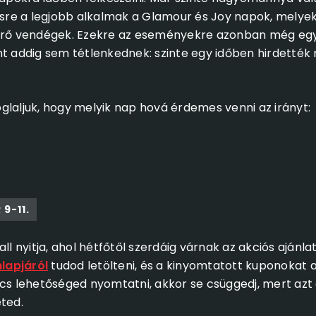
tésre a legjobb alkalmak a Glamour és Joy napok, mely
érő vendégek. Ezekre az eseményekre azonban még egy k
nt addig sem tétlenkednek: szinte egy időben hirdették 
glaljuk, hogy melyik nap hová érdemes venni az irányt:
9-11.
all nyitja, ahol hétfőtől szerdáig várnak az akciós aján
lapjáról
tudod letölteni, és a kinyomtatott kuponokat
cs lehetőséged nyomtatni, akkor se csüggedj, mert azt a
ted.