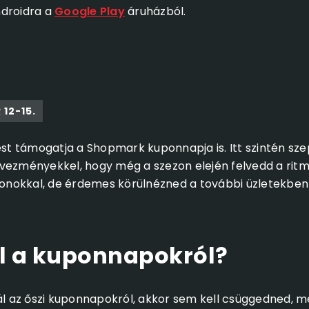
ndroidra a
Google Play
áruházból.
 12-15.
ést támogatja a Shopmark kuponnapja is. Itt szintén sze
vezményekkel, hogy még a szezon elején felvedd a ritm
nokkal, de érdemes körülnézned a további üzletekben 
l a kuponnapokról?
 az őszi kuponnapokról, akkor sem kell csüggedned, 