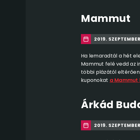
Mammut
2019. SZEPTEMBER
Ha lemaradtál a hét el
Mammut felé vedd az irá
többi plázától eltérőe
kuponokat
a Mammut k
Árkád Bud
2019. SZEPTEMBER