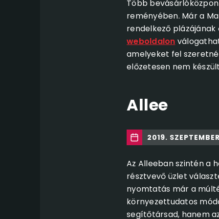
Több bevásárlóközpont 
reményében. Már a Ma
rendelkező plázájának 
weboldalon
válogathat
amelyeket fel szeretné
előzetesen nem készült
Allee
2019. SZEPTEMBER
Az Alleeban szintén a 
résztvevő üzlet választ
nyomtatás már a múlté,
környezettudatos módo
segítőtársad, hanem az