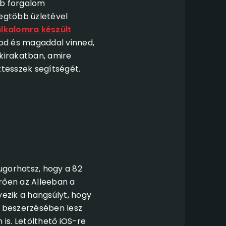
bb forgalom
gtöbb üzletével
alkalomra készült
od és magaddal vinned,
 kirakatban, amire
tesszek segítségét.
ugorhatsz, hogy a 82
érően az Alleeban a
ezik a hangsúlyt, hogy
 beszerzésében lesz
is. Letölthető iOS-re