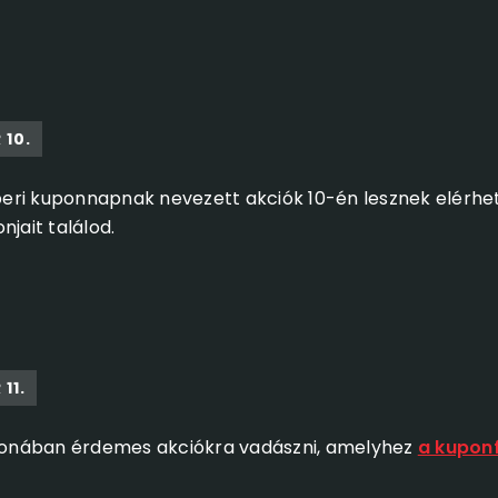
 10.
eri kuponnapnak nevezett akciók 10-én lesznek elérhe
njait találod.
11.
onában érdemes akciókra vadászni, amelyhez
a kuponf