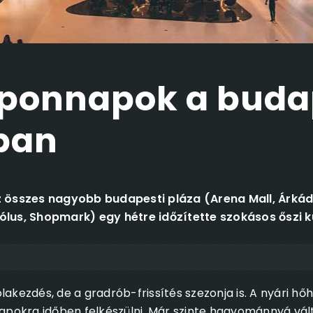
uponnapok a buda
ban
az összes nagyobb budapesti pláza (Arena Mall, Árkád
us, Shopmark) egy hétre időzítette szokásos őszi k
lakezdés, de a gradrób-frissítés szezonja is. A nyári hőh
okra időben felkészülni. Már szinte hagyománnyá vált,