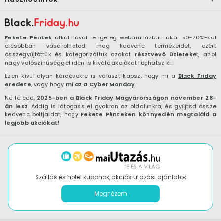
Fekete Péntek
alkalmával rengeteg webáruházban akár 50-70%-kal
olcsóbban vásárolhatod meg kedvenc termékeidet, ezért
összegyűjtöttük és kategorizáltuk azokat
résztvevő üzletek
et, ahol
nagy valószínűséggel idén is kiváló akciókat foghatsz ki.
Ezen kívül olyan kérdésekre is választ kapsz, hogy mi a
Black Friday
eredete
, vagy hogy
mi az a Cyber Monday
.
Ne feledd,
2025-ben a Black Friday Magyarországon november 28-
án lesz
. Addig is látogass el gyakran az oldalunkra, és gyűjtsd össze
kedvenc boltjaidat, hogy
Fekete Pénteken könnyedén megtaláld a
legjobb akciókat
!
Szállás és hotel kuponok, akciós utazási ajánlatok
Megnézem