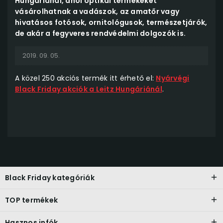
Hungáriánál, ahol optikai termékeket
vásárolhatnak a vadászok, az amatőr vagy
hivatásos fotósok, ornitológusok, természetjárók,
de akár a fegyveres rendvédelmi dolgozók is.
2019. 09. 05.
A közel 250 akciós termék itt érhető el:
Nyárvégi
Black Friday akciók a Leitz Hungáriánál
.
Black Friday kategóriák
TOP termékek
Hasznos infók