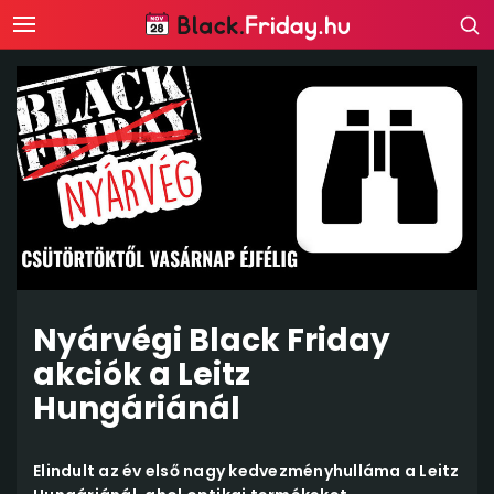
Nyárvégi Black Friday
akciók a Leitz
Hungáriánál
Elindult az év első nagy kedvezményhulláma a Leitz