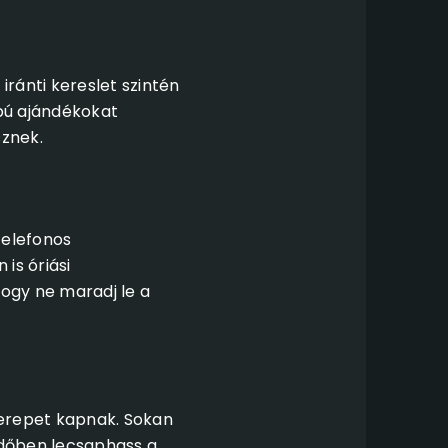
ránti kereslet szintén
apú ajándékokat
znek.
telefonos
is óriási
hogy ne maradj le a
zerepet kapnak. Sokan
időben lecsaphass a