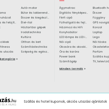
Autó-motor
Ágymatrac
ama
Bútor és lakberendezés
Digitális fényképezőgép
Ékszer
 ruházat
Ékszer és kiegészítő
Férfi cipő
Függöny
Építkezés és felújítás
Étel-ital
Fülhallgató és fejlhallgató
GPS navigá
t
Háztartási gépek
Házimozi és HiFi
Konzol
Irodatechnika
Konyhabútor
Laptop
Kultúra
LED lámpa és LED izzó
Lego
cikkek
Otthon és kert
Női cipő
Női táska
 fitness
Számítástechnika
Okosóra és okoskiegészítő
Okostelefo
és utazás
Szépség és egészség
Óra és karóra
Parfüm
Power bank
Szállás ku
kategória
Számítógép
TV, televízi
Minden termék
Szállás és hotel kuponok, akciós utazási ajánlatok