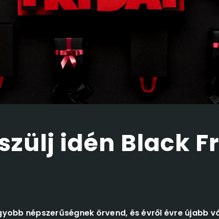
szülj idén Black F
gyobb népszerűségnek örvend, és évről évre újabb vá