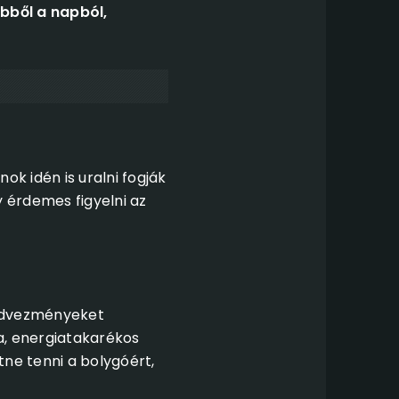
ebből a napból,
ok idén is uralni fogják
 érdemes figyelni az
kedvezményeket
a, energiatakarékos
ne tenni a bolygóért,