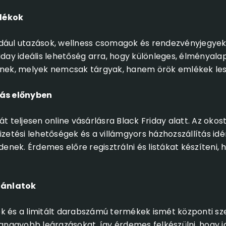
dékok
dául utazások, wellness csomagok és rendezvényjegyek i
iday ideális lehetőség arra, hogy különleges, élményal
nknek, melyek nemcsak tárgyak, hanem örök emlékek les
lás előnyben
át teljesen online vásárlásra Black Friday alatt. Az okos
zetési lehetőségek és a villámgyors házhozszállítás idén 
ek. Érdemes előre regisztrálni és listákat készíteni, 
ajánlatok
k és a limitált darabszámú termékek ismét központi s
legnagyobb leárazásokat, így érdemes felkészülni, hogy 