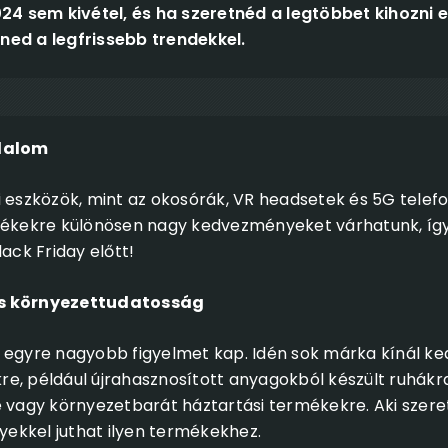
024 sem kivétel, és ha szeretnéd a legtöbbet kihozni 
ned a legfrissebb trendekkel.
adalom
 eszközök, mint az okosórák, VR headsetek és 5G telefon
mékekre különösen nagy kedvezményeket várhatunk, így
lack Friday előtt!
és környezettudatosság
s egyre nagyobb figyelmet kap. Idén sok márka kínál 
e, például újrahasznosított anyagokból készült ruhákr
e vagy környezetbarát háztartási termékekre. Aki szeret
ekkel juthat ilyen termékekhez.