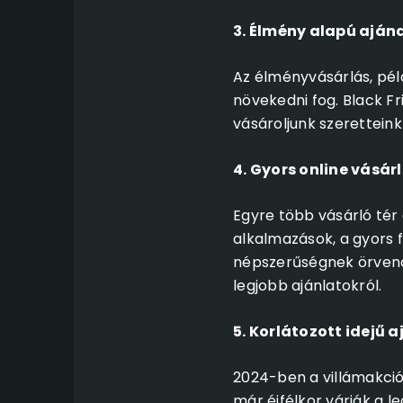
3. Élmény alapú aján
Az élményvásárlás, pél
növekedni fog. Black Fr
vásároljunk szerettei
4. Gyors online vásár
Egyre több vásárló tér 
alkalmazások, a gyors fi
népszerűségnek örvenden
legjobb ajánlatokról.
5. Korlátozott idejű 
2024-ben a villámakció
már éjfélkor várják a 