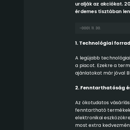
uralják az akciókat. 2
érdemes tisztában len
-0001. 11. 30.
1. Technológiai forr
A legújabb technológiai
a piacot. Ezekre a ter
ajánlatokat már jóval B
2. Fenntarthatóság 
Az ökotudatos vásárlá
fenntartható termékekr
elektronikai eszközökr
most extra kedvezmény