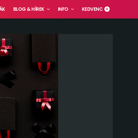
ÁK
BLOG & HÍREK
INFO
KEDVENC
0