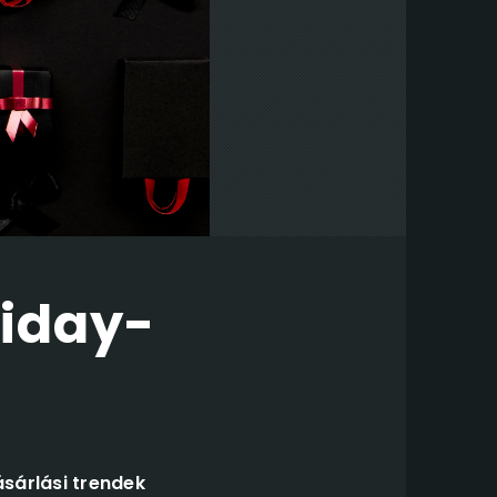
riday-
sárlási trendek