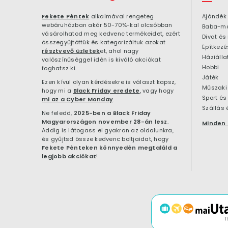
Fekete Péntek
alkalmával rengeteg
Ajándék
webáruházban akár 50-70%-kal olcsóbban
Baba-m
vásárolhatod meg kedvenc termékeidet, ezért
Divat és
összegyűjtöttük és kategorizáltuk azokat
résztvevő üzletek
et, ahol nagy
Háziálla
valószínűséggel idén is kiváló akciókat
Hobbi
foghatsz ki.
Játék
Ezen kívül olyan kérdésekre is választ kapsz,
Műszaki 
hogy mi a
Black Friday eredete
, vagy hogy
Sport és
mi az a Cyber Monday
.
Szállás 
Ne feledd,
2025-ben a Black Friday
Magyarországon november 28-án lesz
.
Minden 
Addig is látogass el gyakran az oldalunkra,
és gyűjtsd össze kedvenc boltjaidat, hogy
Fekete Pénteken könnyedén megtaláld a
legjobb akciókat
!