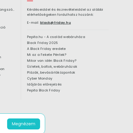
Bluetooth hangszóró
Kérdéseiddel és észrevételeiddel az alábbi
elérhetőségeken fordulhatsz hozzánk:
E-mail:
black@friday.hu
ció
Pepita.hu - A család webáruháza
Black Friday 2025
A Black Friday eredete
Mi az a Fekete Péntek?
n
Mikor van idén Black Friday?
Üzletek, boltok, webáruházak
pon
Plázák, bevásárlóközpontok
ó
Cyber Monday
Időjárás előrejelzés
Pepita Black Friday
Megnézem