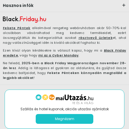
Hasznos infók
Fekete Péntek
alkalmával rengeteg webáruházban akár 50-70%-kal
olcsóbban vásárolhatod meg kedvenc termékeidet, ezért
összegyűjtöttük és kategorizáltuk azokat
résztvevő üzletek
et, ahol
nagy valószínűséggel idén is kiváló akciókat foghatsz ki.
Ezen kívül olyan kérdésekre is választ kapsz, hogy mi a
Black Friday
eredete
, vagy hogy
mi az a Cyber Monday
.
Ne feledd,
2025-ben a Black Friday Magyarországon november 28-
án lesz
. Addig is látogass el gyakran az oldalunkra, és gyűjtsd össze
kedvenc boltjaidat, hogy
Fekete Pénteken könnyedén megtaláld a
legjobb akciókat
!
Szállás és hotel kuponok, akciós utazási ajánlatok
Megnézem