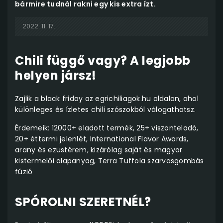
bármire tudnál rakni egy kis extra ízt.
2022. 11. 17.
Chili függő vagy? A legjobb
helyen jársz!
Zajlik a black friday az egrichiliagok.hu oldalon, ahol
különleges és ízletes chili szószokból válogathatsz.
Érdemeik: 12000+ eladott termék, 25+ viszonteladó,
20+ éttermi jelenlét, International Flavor Awards,
arany és ezüstérem, kizárólag saját és magyar
kistermelői alapanyag, Terra Tuffola szarvasgombás
fúzió
SPÓROLNI SZERETNÉL?