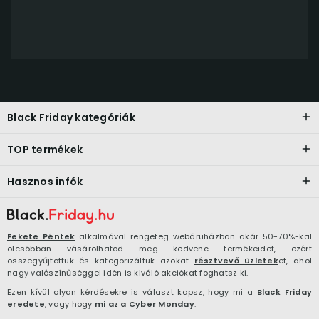
Black Friday kategóriák
TOP termékek
Hasznos infók
Fekete Péntek
alkalmával rengeteg webáruházban akár 50-70%-kal
olcsóbban vásárolhatod meg kedvenc termékeidet, ezért
összegyűjtöttük és kategorizáltuk azokat
résztvevő üzletek
et, ahol
nagy valószínűséggel idén is kiváló akciókat foghatsz ki.
Ezen kívül olyan kérdésekre is választ kapsz, hogy mi a
Black Friday
eredete
, vagy hogy
mi az a Cyber Monday
.