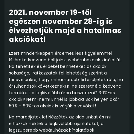
2021. november 19-től
egészen november 28-ig is
élvezhetjük majd a hatalmas
akciókat!
Ezért mindenképpen érdemes lesz figyelemmel
kísérni a kedvenc boltjaink, webáruházaink kínálatát.
Ha tehetitek és érdekel benneteket az akciók
sokasága, iratkozzatok fel lehetőség szerint a
hírlevelünkre, hogy mihamarabb értesüljetek róla, ha
árzuhanások következnek! Ki ne szeretné a kedvenc
termékeit a legkiválóbb áron beszerezni? 30%-os
akciók? Nem-nem! Ennél is jobbak! Sok helyen akár
50% - 80%-os akciók is várják a vevőket!
Ne maradjatok le! Nézzétek az oldalunkat és mi
elhozzuk nektek a legkiválóbb ajánlatokat, a
legszuperebb webáruházak kínálatából!