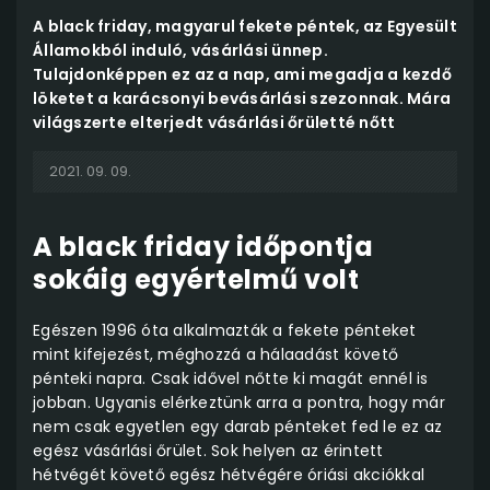
A black friday, magyarul fekete péntek, az Egyesült
Államokból induló, vásárlási ünnep.
Tulajdonképpen ez az a nap, ami megadja a kezdő
löketet a karácsonyi bevásárlási szezonnak. Mára
világszerte elterjedt vásárlási őrületté nőtt
2021. 09. 09.
A black friday időpontja
sokáig egyértelmű volt
Egészen 1996 óta alkalmazták a fekete pénteket
mint kifejezést, méghozzá a hálaadást követő
pénteki napra. Csak idővel nőtte ki magát ennél is
jobban. Ugyanis elérkeztünk arra a pontra, hogy már
nem csak egyetlen egy darab pénteket fed le ez az
egész vásárlási őrület. Sok helyen az érintett
hétvégét követő egész hétvégére óriási akciókkal