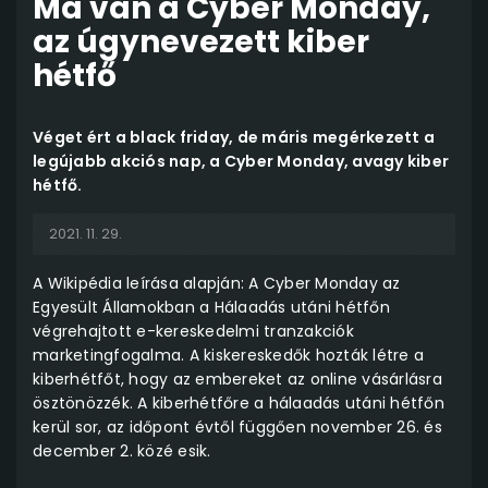
Ma van a Cyber Monday,
az úgynevezett kiber
hétfő
Véget ért a black friday, de máris megérkezett a
legújabb akciós nap, a Cyber Monday, avagy kiber
hétfő.
2021. 11. 29.
A Wikipédia leírása alapján: A Cyber Monday az
Egyesült Államokban a Hálaadás utáni hétfőn
végrehajtott e-kereskedelmi tranzakciók
marketingfogalma. A kiskereskedők hozták létre a
kiberhétfőt, hogy az embereket az online vásárlásra
ösztönözzék. A kiberhétfőre a hálaadás utáni hétfőn
kerül sor, az időpont évtől függően november 26. és
december 2. közé esik.