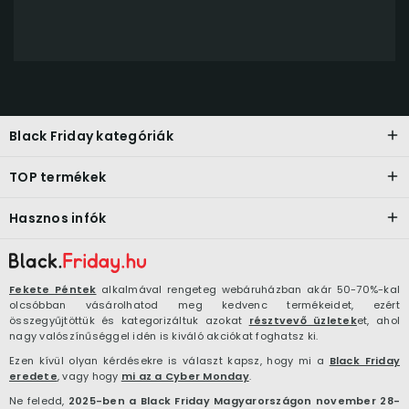
Black Friday kategóriák
TOP termékek
Hasznos infók
Fekete Péntek
alkalmával rengeteg webáruházban akár 50-70%-kal
olcsóbban vásárolhatod meg kedvenc termékeidet, ezért
összegyűjtöttük és kategorizáltuk azokat
résztvevő üzletek
et, ahol
nagy valószínűséggel idén is kiváló akciókat foghatsz ki.
Ezen kívül olyan kérdésekre is választ kapsz, hogy mi a
Black Friday
eredete
, vagy hogy
mi az a Cyber Monday
.
Ne feledd,
2025-ben a Black Friday Magyarországon november 28-