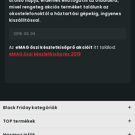
utolsó napja, érdemes ellátogatni az oldalukra,
mivel rengeteg akciós terméket találunk az
okostelefonoktól a háztartási gépekig, ingyenes
kiszállítással.
2019. 09. 04.
Az
eMAG őszi készletkisöprő akcióit
itt találod:
eMAG őszi készletkisöprés 2019
Black Friday kategóriák
TOP termékek
Hasznos infók