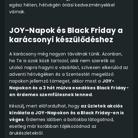
egész héten, hétvégén óriási kedvezményekkel
várnak.
JOY-Napok és Black Friday a
karácsonyi készülődéshez
A karácsony még nagyon távolinak tűnik. Azonban,
ha Te is azok közé tartozol, akik nem szeretik az
utolsó napra hagyni a vásárlást, szívesen elkerülöd az
adventi hétvégéken és a Szentestét megelőző
napokon jellemző tömeget, akkor most a
JOY-
Napokon és a 3 hét múlva esedékes Black Friday-
en érdemes szemfülesnek lenned
.
Készülj, mert előfordulhat, hogy
az üzletek akciós
kínálata a JOY-Napokon és a Black Friday-en is
véges
. Érdemes időben a boltokba látogatnod,
esetleg már korábban tájékozódnod az
árukészletekről.