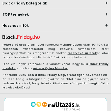
Black Friday kategóriák
TOP termékek
Hasznos infók
Fekete Péntek
alkalmával rengeteg webáruházban akár 50-70%-kal
olcsóbban vásárolhatod meg kedvenc termékeidet, ezért
összegyűjtöttük és kategorizáltuk azokat
résztvevő üzletek
et, ahol
nagy valószínűséggel idén is kiváló akciókat foghatsz ki.
Ezen kívül olyan kérdésekre is választ kapsz, hogy mi a
Black Friday
eredete
, vagy hogy
mi az a Cyber Monday
.
Ne feledd,
2025-ben a Black Friday Magyarországon november 28-
án lesz
. Addig is látogass el gyakran az oldalunkra, és gyűjtsd össze
kedvenc boltjaidat, hogy
Fekete Pénteken könnyedén megtaláld a
legjobb akciókat
!