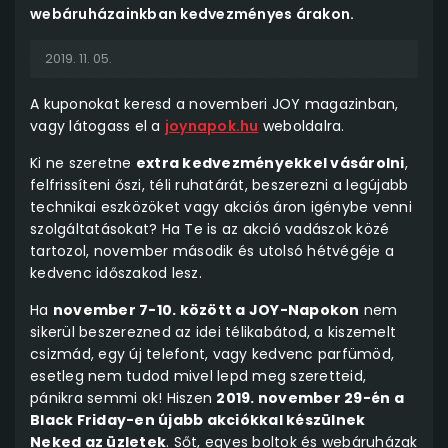
webáruházainkban kedvezményes árakon.
2019. 11. 05.
A kuponokat keresd a novemberi JOY magazinban,
vagy látogass el a
joynapok.hu
weboldalra.
Ki ne szeretne
extra kedvezményekkel vásárolni
,
felfrissíteni őszi, téli ruhatárát, beszerezni a legújabb
technikai eszközöket vagy akciós áron igénybe venni
szolgáltatásokat? Ha Te is az akció vadászok közé
tartozol, november második és utolsó hétvégéje a
kedvenc időszakod lesz.
Ha
november 7-10. között a JOY-Napokon
nem
sikerül beszerezned az idei télikabátod, a kiszemelt
csizmád, egy új telefont, vagy kedvenc parfümöd,
esetleg nem tudod mivel lepd meg szeretteid,
pánikra semmi ok! Hiszen
2019. november 29-én a
Black Friday-en újabb akciókkal készülnek
Neked az üzletek
. Sőt, egyes boltok és webáruházak