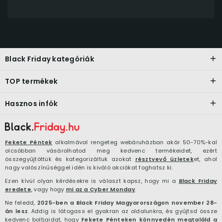
Black Friday kategóriák
TOP termékek
Hasznos infók
Fekete Péntek
alkalmával rengeteg webáruházban akár 50-70%-kal
olcsóbban vásárolhatod meg kedvenc termékeidet, ezért
összegyűjtöttük és kategorizáltuk azokat
résztvevő üzletek
et, ahol
nagy valószínűséggel idén is kiváló akciókat foghatsz ki.
Ezen kívül olyan kérdésekre is választ kapsz, hogy mi a
Black Friday
eredete
, vagy hogy
mi az a Cyber Monday
.
Ne feledd,
2025-ben a Black Friday Magyarországon november 28-
án lesz
. Addig is látogass el gyakran az oldalunkra, és gyűjtsd össze
kedvenc boltjaidat, hogy
Fekete Pénteken könnyedén megtaláld a