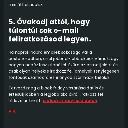
mielőtt elindulsz.
5. Óvakodj attól, hogy
túlontúl sok e-mail
feliratkozásod legyen.
Ha napról-napra emailek sokasága vár a
postafiókodban, ahol jobbnál-jobb akciók várnak, úgy
nagyon nehéz lesz ellenállni. Szűrd az e-mailjeidet és
csak olyan helyekre iratkozz fel, amelyek ténylegesen
fontosak számodra és előnyöd származik belőlük.
Tervezd meg a black friday vásárlásaidat is és
értesülj időben a legjobb akciókról, iratkozz fel
hírlevelünkre itt:
a black.friday.hu oldalon
VIA