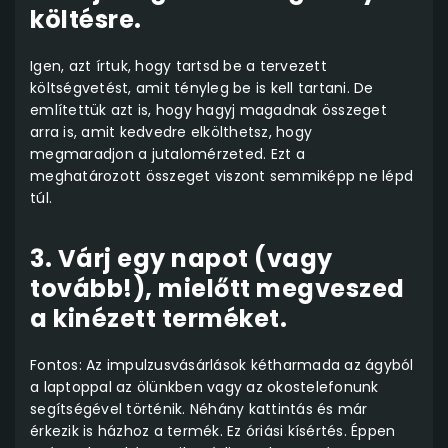
költésre.
Igen, azt írtuk, hogy tartsd be a tervezett
költségvetést, amit tényleg be is kell tartani. De
említettük azt is, hogy hagyj magadnak összeget
arra is, amit kedvedre elkölthetsz, hogy
megmaradjon a jutalomérzeted. Ezt a
meghatározott összeget viszont semmiképp ne lépd
túl.
3. Várj egy napot (vagy
tovább!), mielőtt megveszed
a kinézett terméket.
Fontos: Az impulzusvásárlások kétharmada az ágyból
a laptoppal az ölünkben vagy az okostelefonunk
segítségével történik. Néhány kattintás és már
érkezik is házhoz a termék. Ez óriási kísértés. Éppen