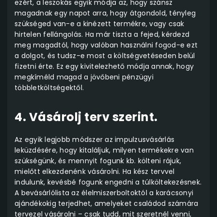
ezért, a leszokás egyik módja az, hogy szánsz
magadnak egy napot arra, hogy átgondold, tényleg
szükséged van-e a kinézett termékre, vagy csak
hirtelen fellángolás. Ha már tiszta a fejed, kérdezd
meg magadtól, hogy valóban használni fogod-e ezt
a dolgot, és tudsz-e most a költségvetéseden belül
fizetni érte. Ez egy kivitelezhető módja annak, hogy
megkíméld magad a jövőbeni pénzügyi
többletköltségektől.
4. Vásárolj terv szerint.
Az egyik legjobb módszer az impulzusvásárlás
leküzdésére, hogy kitaláljuk, milyen termékekre van
szükségünk, és mennyit fogunk kb. költeni rájuk,
mielőtt elkezdenénk vásárolni. Ha kész tervvel
indulunk, kevésbé fogunk engedni a túlköltekezésnek.
A bevásárlólista az élelmiszerboltoktól a karácsonyi
ajándékokig terjedhet, amelyeket családod számára
tervezel vásárolni – csak tudd, mit szeretnél venni,