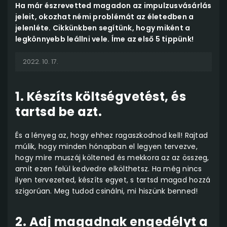
Ha már észrevetted magadon az impulzusvásárlás
jeleit, okozhat némi problémát az életedben a
jelenléte. Cikkünkben segítünk, hogy miként a
legkönnyebb leállni vele. Íme az első 5 tippünk!
2022. 10. 17.
1. Készíts költségvetést, és
tartsd be azt.
És a lényeg az, hogy ehhez ragaszkodnod kell! Rajtad
múlik, hogy minden hónapban el legyen tervezve,
hogy mire muszáj költened és mekkora az az összeg,
amit ezen felül kedvedre elkölthetsz. Ha még nincs
ilyen tervezeted, készíts egyet, s tartsd magad hozzá
szigorúan. Meg tudod csinálni, mi hiszünk benned!
2. Adj magadnak engedélyt a