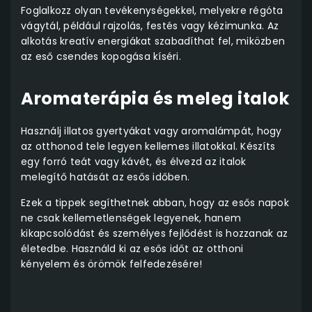
Foglalkozz olyan tevékenységekkel, melyekre régóta
vágytál, például rajzolás, festés vagy kézimunka. Az
alkotás kreatív energiákat szabadíthat fel, miközben
az eső csendes kopogása kíséri.
Aromaterápia és meleg italok
Használj illatos gyertyákat vagy aromalámpát, hogy
az otthonod tele legyen kellemes illatokkal. Készíts
egy forró teát vagy kávét, és élvezd az italok
melegítő hatását az esős időben.
Ezek a tippek segíthetnek abban, hogy az esős napok
ne csak kellemetlenségek legyenek, hanem
kikapcsolódást és személyes fejlődést is hozzanak az
életedbe. Használd ki az esős időt az otthoni
kényelem és örömök felfedezésére!