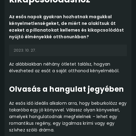
Az esős napok gyakran hozhatnak magukkal
kényelmetlenségeket, de miért ne alakítsuk át
ezeket a pillanatokat kellemes és kikapcsolódást
nyújtó élményekké otthonunkban?
2023. 10. 27.
Az alábbiakban néhány ötletet találsz, hogyan
élvezheted az esőt a saját otthonod kényelméből.
Olvasás a hangulat jegyében
Az esős idő ideális alkalom arra, hogy beburkolózz egy
takaróba egy jó könyvvel. Válassz olyan könyveket,
amelyek hangulatodnak megfelelnek – lehet egy
romantikus regény, egy izgalmas krimi vagy egy
szívhez szóló dráma.