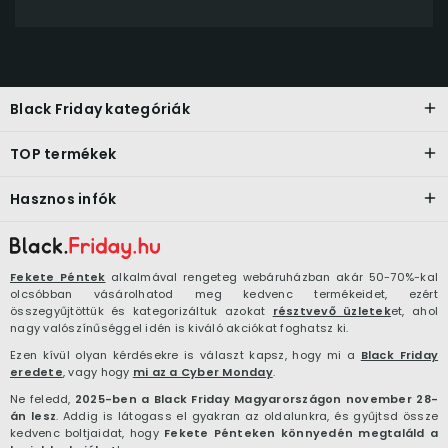
Black Friday kategóriák
TOP termékek
Hasznos infók
Fekete Péntek
alkalmával rengeteg webáruházban akár 50-70%-kal
olcsóbban vásárolhatod meg kedvenc termékeidet, ezért
összegyűjtöttük és kategorizáltuk azokat
résztvevő üzletek
et, ahol
nagy valószínűséggel idén is kiváló akciókat foghatsz ki.
Ezen kívül olyan kérdésekre is választ kapsz, hogy mi a
Black Friday
eredete
, vagy hogy
mi az a Cyber Monday
.
Ne feledd,
2025-ben a Black Friday Magyarországon november 28-
án lesz
. Addig is látogass el gyakran az oldalunkra, és gyűjtsd össze
kedvenc boltjaidat, hogy
Fekete Pénteken könnyedén megtaláld a