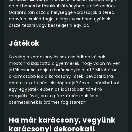
de otthonos hatásukkal látványban is elsőrendűek.
Garantáltan azzá a helységgé varázsolják a teret,
ahová a család tagjai a legszívesebben gyűlnek
össze teázni vagy beszélgetni egy jót.
Játékok
Közeleg a karácsony és sok családban válnak
mostanra izgatottá a gyermekek, hogy vajon milyen
játék csücsül majd a karácsonyfa alatt? Mi lehetne
alkalmasabb idő a karácsonyi játék-bevásárlásra,
mint a fekete péntek időpontja? Sokat spórolhatunk
egy-egy játék ebben az időszakban történő
megvételével, ami a pénztárcánknak és a
csemetéknek is örömet fog szerezni.
Ha már karácsony, vegyünk
karácsonyi dekorokat!