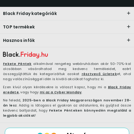
Black Friday kategóriák
TOP termékek
Hasznos infók
Fekete Péntek
alkalmával rengeteg webáruházban akár 50-70%-kal
olcsóbban vásárolhatod meg kedvenc termékeidet, ezért
összegyűjtöttük és kategorizáltuk azokat
résztvevő üzletek
et, ahol
nagy valószínűséggel idén is kiváló akciókat foghatsz ki.
Ezen kívül olyan kérdésekre is választ kapsz, hogy mi a
Black Friday
eredete
, vagy hogy
mi az a Cyber Monday
.
Ne feledd,
2025-ben a Black Friday Magyarországon november 28-
án lesz
. Addig is látogass el gyakran az oldalunkra, és gyűjtsd össze
kedvenc boltjaidat, hogy
Fekete Pénteken könnyedén megtaláld a
legjobb akciókat
!