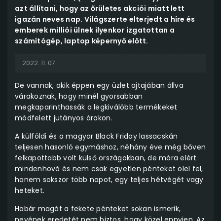
azt állítani, hogy az őrületes akciói miatt lett
igazán neves nap. Világszerte elterjedt a híre és
emberek milliói ülnek ilyenkor izgatottan a
számítógép, laptop képernyő előtt.
2022. 11. 07.
De vannak, akik éppen egy üzlet ajtajában állva
várakoznak, hogy minél gyorsabban
megkaparinthassák a legkiválóbb termékeket
módfelett jutányos árakon.
A külföldi és a magyar Black Friday lassacskán
teljesen hasonló egymáshoz, néhány éve még bőven
felkapottabb volt külső országokban, de mára elért
mindenhová és nem csak egyetlen pénteket ölel fel,
hanem sokszor több napot, egy teljes hétvégét vagy
heteket.
Habár magát a fekete pénteket sokan ismerik,
nevének eredetét nem biztos, hogy közel ennyien. Az