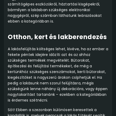
számítógépes eszközökről, háztartási kisgépekről,
bármilyen a lakásban szükséges elektronikai
nagygépről, szép számban láthatunk leárazásokat
ebben a kategóriában is.
Otthon, kert és lakberendezés
A lakásfelújítás költséges lehet, kivéve, ha az ember a
fekete péntek idejére időzíti azt és az ahhoz
szükséges termékek megvételét. Bútorokat,
építkezési és felújítási termékeket, de még a
kertünkhöz szükséges szerszámokat, kerti bútorokat,
kiegészítőket is nagyszerű árakon csíphetjük el. Ha
pedig a lakásunk nem szorul felújításra, mégis
szükségünk lenne néhány új dekorációra, vagy éppen
nagytakarítást tartanánk – ezekben a kategóriákban
is érdemes szétnézni.
Sőt! Ebben a szezonban különösen keresettek a
kandallók is, melyek nemcsak a lakás fűtését segítik,