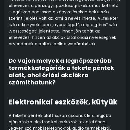
elnevezés a pénzügyi, gazdasági szektorhoz köthető
– egészen pontosan a könyveléseken belüli szín
szerinti jelölés volt az, ami a nevét ihlette. A „fekete”
szín a könyvelésben „nyereséget”, míg a „piros” szín
„veszteséget” jelentette, innen jön tehát az
elnevezés, hiszen az akciók által óriási nyereségnek
örvendenek a boltok, online webáruházak.
De vajon melyek a legnépszerűbb
termékkategóriák a fekete péntek
alatt, ahol óriási akciókra
számíthatunk?
Elektronikai eszközök, kütyük
A fekete péntek alatt sokan csapnak le a legjobb
ajánlatokra elektronikai eszközök tekintetében.
Legyen szó mobiltelefonokról, audio termékekről,