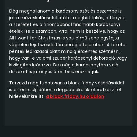
Elég meghallanom a karácsony szót és eszembe is
jut a mézeskalácsok illatától meghitt lakás, a fények,
a szeretet és a finomabbnál finomabb karácsonyi
ételek íze a számban. Arról nem is beszélve, hogy az
All I want for Christmas is you című zene egyfajta
végtelen lejátszási listán pörög a fejemben. A fekete
péntek leárazásai alatt mindig érdemes szétnézni,
hogy van-e valami szuper karácsonyi dekoráció vagy
kivilágítás leárazva. De még a karácsonyfára való
díszeket is jutányos áron beszerezhetjük.
Tervezd meg tudatosan a black friday vásárlásaidat
is és értesülj időben a legjobb akciókról, iratkozz fel
hírlevelünkre itt:
a black.friday.hu oldalon