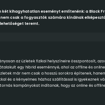
en két kihagyhatatlan eseményt említenénk: a Black F
 nem csak a fogyasztók számára kínálnak elképeszt
i lehetőséget teremt.
yosan az üzletek fizikai helyszíneire összpontosít, az
talakult egy hibrid eseménnyé, ahol az offline és onlin
zletek már nem csak a hosszú sorokra építenek, hanem 
kal és a kényelmes házhoz szállítással is igyekeznek vá
ornás kampányokat indítanak, hogy az online és offline