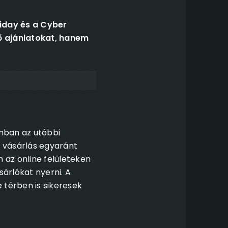
riday és a Cyber
ő ajánlatokat, hanem
onban az utóbbi
e vásárlás egyaránt
az online felületeken
sárlókat nyerni. A
 térben is sikeresek