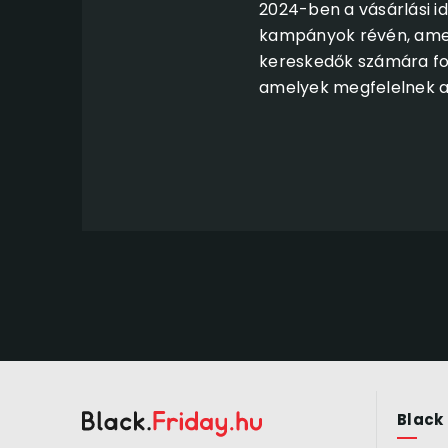
2024-ben a vásárlási i
kampányok révén, amel
kereskedők számára fon
amelyek megfelelnek a
Black