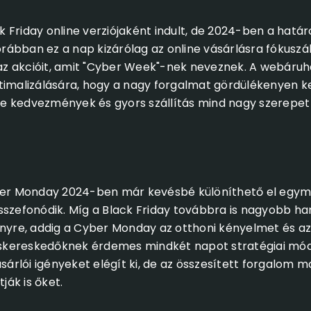
 Friday online verziójaként indult, de 2024-ben a hatá
ábban ez a nap kizárólag az online vásárlásra fókuszál
i az akcióit, amit "Cyber Week"-nek neveznek. A webáru
timalizálására, hogy a nagy forgalmat gördülékenyen ke
ine kedvezmények és gyors szállítás mind nagy szerepet
ber Monday 2024-ben már kevésbé különíthető el egymás
sszefonódik. Míg a Black Friday továbbra is nagyobb ha
ényre, addig a Cyber Monday az otthoni kényelmet és az
kiskereskedőknek érdemes mindkét napot stratégiai mód
rlói igényeket elégít ki, de az összesített forgalom m
ák is őket.