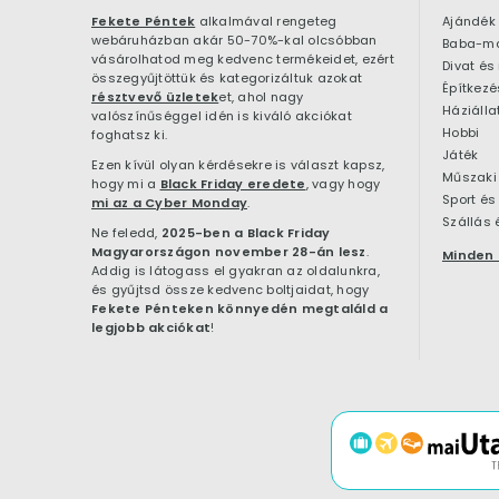
Fekete Péntek
alkalmával rengeteg
Ajándék
webáruházban akár 50-70%-kal olcsóbban
Baba-m
vásárolhatod meg kedvenc termékeidet, ezért
Divat és
összegyűjtöttük és kategorizáltuk azokat
résztvevő üzletek
et, ahol nagy
Háziálla
valószínűséggel idén is kiváló akciókat
Hobbi
foghatsz ki.
Játék
Ezen kívül olyan kérdésekre is választ kapsz,
Műszaki 
hogy mi a
Black Friday eredete
, vagy hogy
Sport és
mi az a Cyber Monday
.
Szállás 
Ne feledd,
2025-ben a Black Friday
Magyarországon november 28-án lesz
.
Minden 
Addig is látogass el gyakran az oldalunkra,
és gyűjtsd össze kedvenc boltjaidat, hogy
Fekete Pénteken könnyedén megtaláld a
legjobb akciókat
!