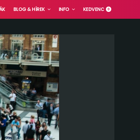
ÁK
BLOG & HÍREK
INFO
KEDVENC
0