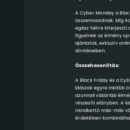
A Cyber Monday a Black
összemosódnak. Míg kor
egész hétre kiterjeszt
figyelnek az élmény op
ajánlatok, exkluzív onl
döntéseiben.
Összehasonlítás:
A Black Friday és a Cy
időszak egyre inkább ö
azonnali vásárlási élm
részesíti előnyben. A 
mindkettő más-más vásá
érdekében kombinálhatj