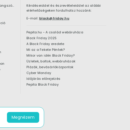
Bluetooth hangszóró
Kérdéseiddel és észrevételeiddel az alábbi
elérhetőségeken fordulhatsz hozzánk:
E-mail:
black@friday.hu
ció
Pepita.hu - A család webáruháza
Black Friday 2025
A Black Friday eredete
Mi az a Fekete Péntek?
n
Mikor van idén Black Friday?
Üzletek, boltok, webáruházak
pon
Plázák, bevásárlóközpontok
ó
Cyber Monday
Időjárás előrejelzés
Pepita Black Friday
Megnézem