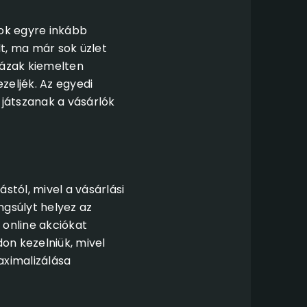
rok egyre inkább
t, ma már sok üzlet
házak kiemelten
zeljék. Az egyedi
 játszanak a vásárlók
tól, mivel a vásárlási
ngsúlyt helyez az
 online akciókat
on kezelniük, mivel
aximalizálása