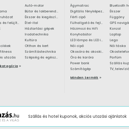
Autó-motor
Ágymatrac
ama
Bútor és lakberendezés
Digitális fényképezőgép
Ékszer
 ruházat
Ékszer és kiegészítő
Férfi cipő
Függöny
Építkezés és felújítás
Étel-ital
Fülhallgató és fejlhallgató
GPS navigá
t
Háztartási gépek
Házimozi és HiFi
Konzol
Irodatechnika
Konyhabútor
Laptop
Kultúra
LED lámpa és LED izzó
Lego
cikkek
Otthon és kert
Női cipő
Női táska
 fitness
Számítástechnika
Okosóra és okoskiegészítő
Okostelefo
és utazás
Szépség és egészség
Óra és karóra
Parfüm
Power bank
Szállás ku
kategória
Számítógép
TV, televízi
Minden termék
Szállás és hotel kuponok, akciós utazási ajánlatok