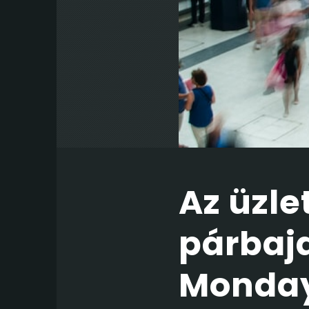
Az üzle
párbaja
Monda