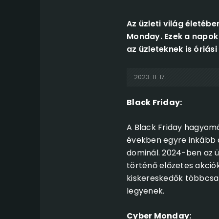
Az üzleti világ életéb
Monday. Ezek a napok
az üzleteknek is óriás
2023. 11. 17.
Black Friday:
A Black Friday hagyomán
években egyre inkább á
dominál. 2024-ben az ü
történő előzetes akciók
kiskereskedők többcsat
legyenek.
Cyber Monday: