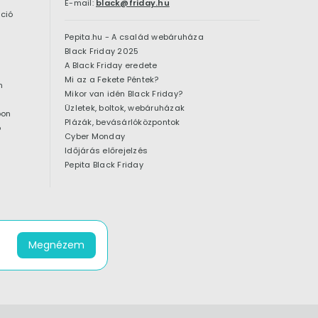
E-mail:
black@friday.hu
ció
Pepita.hu - A család webáruháza
Black Friday 2025
A Black Friday eredete
Mi az a Fekete Péntek?
n
Mikor van idén Black Friday?
Üzletek, boltok, webáruházak
pon
Plázák, bevásárlóközpontok
ó
Cyber Monday
Időjárás előrejelzés
Pepita Black Friday
Megnézem