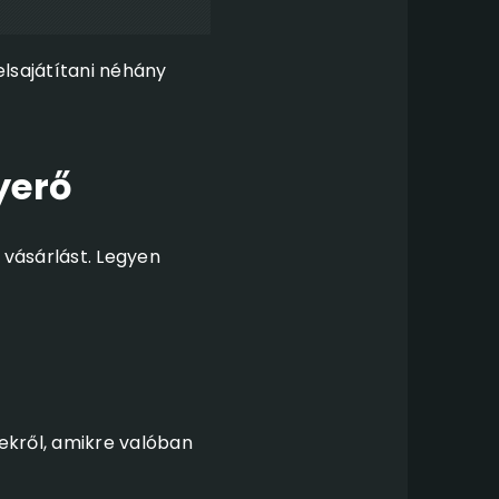
lsajátítani néhány
nyerő
 vásárlást. Legyen
kekről, amikre valóban