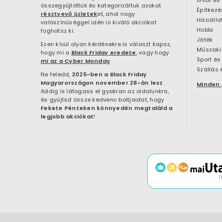
összegyűjtöttük és kategorizáltuk azokat
résztvevő üzletek
et, ahol nagy
Háziálla
valószínűséggel idén is kiváló akciókat
Hobbi
foghatsz ki.
Játék
Ezen kívül olyan kérdésekre is választ kapsz,
Műszaki 
hogy mi a
Black Friday eredete
, vagy hogy
Sport és
mi az a Cyber Monday
.
Szállás 
Ne feledd,
2025-ben a Black Friday
Magyarországon november 28-án lesz
.
Minden 
Addig is látogass el gyakran az oldalunkra,
és gyűjtsd össze kedvenc boltjaidat, hogy
Fekete Pénteken könnyedén megtaláld a
legjobb akciókat
!