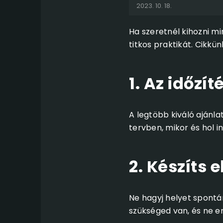
2023. 10. 18.
Ha szeretnél kihozni m
titkos praktikát. Cikkü
1. Az időzít
A legtöbb kiváló ajánl
tervben, mikor és hol i
2. Készíts 
Ne hagyj helyet spontán
szükséged van, és ne en