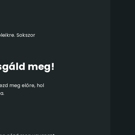
leikre. Sokszor
zsgáld meg!
vezd meg előre, hol
a.