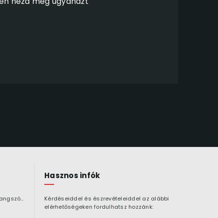
tben nézd meg ugyanazt
Hasznos infók
Bluetooth hangszóró
Kérdéseiddel és észrevételeiddel az alábbi
elérhetőségeken fordulhatsz hozzánk: