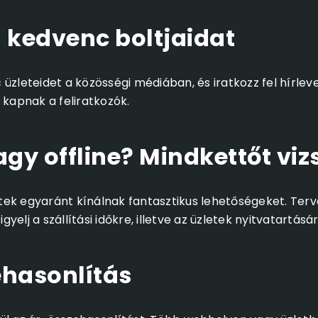
a kedvenc boltjaidat
üzleteidet a közösségi médiában, és iratkozz fel hírleve
 kapnak a feliratkozók.
agy offline? Mindkettőt vi
letek egyaránt kínálnak fantasztikus lehetőségeket. Ter
igyelj a szállítási időkre, illetve az üzletek nyitvatartásár
ehasonlítás