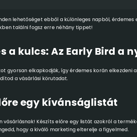
inden lehetőséget ebből a különleges napból, érdemes e
nkben találni fogsz erre néhány tippet!
és a kulcs: Az Early Bird a 
atot gyorsan elkapkodják, így érdemes korán elkezdeni a
ndítod a vásárlási körutadat.
előre egy kívánságlistát
 vásárlásnak! Készíts előre egy listát azokról a termé
gedd, hogy a kiváló marketing elterelje a figyelmed.