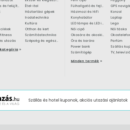
Építkezés és felújítás
Étel-ital
Fülhallgató és fejlhallgató
GPS navigá
t
Háztartási gépek
Házimozi és HiFi
Konzol
Irodatechnika
Konyhabútor
Laptop
Kultúra
LED lámpa és LED izzó
Lego
cikkek
Otthon és kert
Női cipő
Női táska
 fitness
Számítástechnika
Okosóra és okoskiegészítő
Okostelefo
és utazás
Szépség és egészség
Óra és karóra
Parfüm
Power bank
Szállás ku
kategória
Számítógép
TV, televízi
Minden termék
Szállás és hotel kuponok, akciós utazási ajánlatok