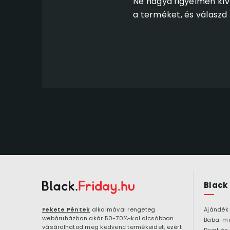
Ne hagyd figyelmen kí
a terméket, és válaszd 
Black
Fekete Péntek
alkalmával rengeteg
Ajándék
webáruházban akár 50-70%-kal olcsóbban
Baba-m
vásárolhatod meg kedvenc termékeidet, ezért
Divat és