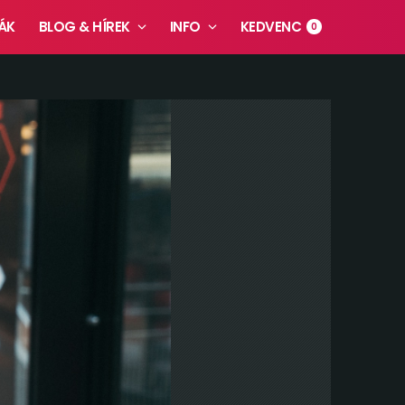
ÁK
BLOG & HÍREK
INFO
KEDVENC
0