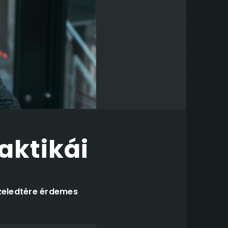
aktikái
zeledtére érdemes