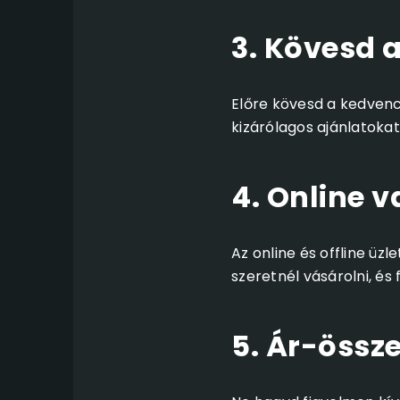
3. Kövesd 
Előre kövesd a kedvenc 
kizárólagos ajánlatokat
4. Online v
Az online és offline üz
szeretnél vásárolni, és f
5. Ár-össz