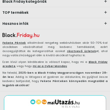
Black Friday kategóriák
TOP termékek
Hasznos infók
Fekete Péntek
alkalmával rengeteg webáruházban akár 50-70%-kal
olcsóbban vásárolhatod meg kedvenc termékeidet, ezért
összegyűjtöttük és kategorizáltuk azokat
résztvevő üzletek
et, ahol
nagy valószínűséggel idén is kiváló akciókat foghatsz ki.
Ezen kívül olyan kérdésekre is választ kapsz, hogy mi a
Black Friday
eredete
, vagy hogy
mi az a Cyber Monday
.
Ne feledd,
2025-ben a Black Friday Magyarországon november 28-
án lesz
. Addig is látogass el gyakran az oldalunkra, és gyűjtsd össze
kedvenc boltjaidat, hogy
Fekete Pénteken könnyedén megtaláld a
legjobb akciókat
!