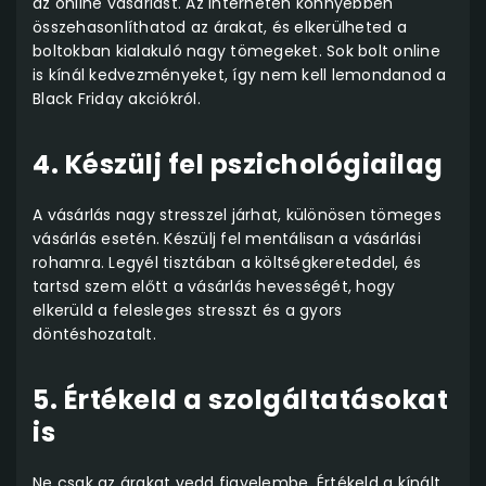
az online vásárlást. Az interneten könnyebben
összehasonlíthatod az árakat, és elkerülheted a
boltokban kialakuló nagy tömegeket. Sok bolt online
is kínál kedvezményeket, így nem kell lemondanod a
Black Friday akciókról.
4. Készülj fel pszichológiailag
A vásárlás nagy stresszel járhat, különösen tömeges
vásárlás esetén. Készülj fel mentálisan a vásárlási
rohamra. Legyél tisztában a költségkereteddel, és
tartsd szem előtt a vásárlás hevességét, hogy
elkerüld a felesleges stresszt és a gyors
döntéshozatalt.
5. Értékeld a szolgáltatásokat
is
Ne csak az árakat vedd figyelembe. Értékeld a kínált