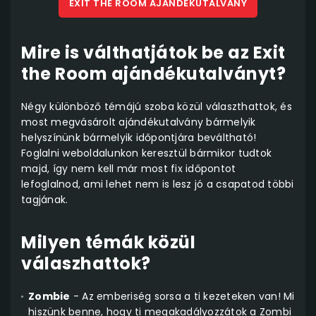
EXIT THE ROOM AJÁNDÉKUTALVÁNY
Mire is válthatjátok be az Exit
the Room ajándékutalványt?
Négy különböző témájú szoba közül választhattok, és
most megvásárolt ajándékutalvány bármelyik
helyszínünk bármelyik időpontjára beváltható!
Foglalni weboldalunkon keresztül bármikor tudtok
majd, így nem kell már most fix időpontot
lefoglalnod, ami lehet nem is lesz jó a csapatod többi
tagjának.
Milyen témák közül
válaszhattok?
Zombie
- Az emberiség sorsa a ti kezeteken van! Mi
hiszünk benne, hogy ti megakadályozzátok a Zombi