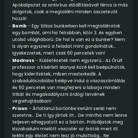
Apokalipszist az antivírus előállításával! Nincs is más
dolgotok, csak a megtalálni minden összetevőt
hozzá!
Bomb
- Egy titkos bunkerben kell megtalálnotok
egy bombát, ami ha felrobban, kitör 3. és egyben
utolsó világháború. De hol is van ez a bunker? Nem
is olyan egyszerű a feladat mint gondolnátok…
Igyekezzetek, mert csak 60 percetek van!
Madness
- Küldetésetek nem egyszerű… Az Őrült
professzor a kísérleti alanyai közé kell beépülnötök,
hogy kiderítsétek, miben mesterkedik. A
szabadulószobába belépve indul a visszaszámlálás
és 60 percetek van megfejteni a laborja minden
titkát és megakadályozni ördögi tervének
végrehajtásában!
Prison
- Ártatlanul börtönbe kerülni senki nem
szeretne… De ti így jártok itt… De mintha nem lenne
teljesen elhagyatott ez a börtön. Próbáljatok meg
kiszabadulni mielőtt visszatér az őrötök mert itt
leélni egy életet nem lesz jó mulattság... Ne