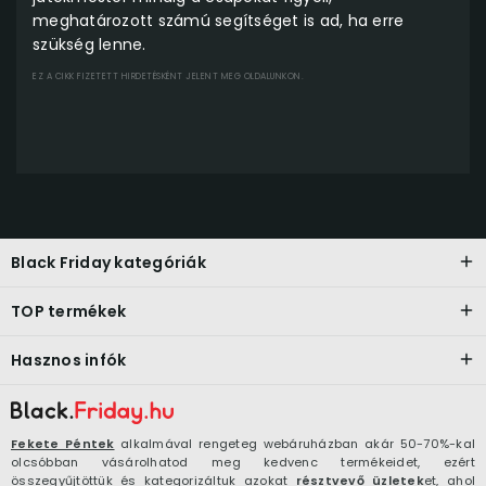
meghatározott számú segítséget is ad, ha erre
szükség lenne.
EZ A CIKK FIZETETT HIRDETÉSKÉNT JELENT MEG OLDALUNKON.
Black Friday kategóriák
TOP termékek
Hasznos infók
Fekete Péntek
alkalmával rengeteg webáruházban akár 50-70%-kal
olcsóbban vásárolhatod meg kedvenc termékeidet, ezért
összegyűjtöttük és kategorizáltuk azokat
résztvevő üzletek
et, ahol