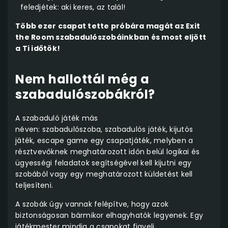
feledjétek: aki keres, az talál!
Több ezer csapat tette próbára magát az Exit
the Room szabadulószobáinkban és most eljött
a Ti időtök!
Nem hallottál még a
szabadulószobákról?
A szabaduló játék más
néven: szabadulószoba, szabadulós játék, kijutós
játék, escape game egy csapatjáték, melyben a
résztvevőknek meghatározott időn belül logikai és
ügyességi feladatok segítségével kell kijutni egy
szobából vagy egy meghatározott küldetést kell
teljesíteni.
A szobák úgy vannak felépítve, hogy azok
biztonságosan bármikor elhagyhatók legyenek. Egy
játékmester mindig a csapokat figyeli,