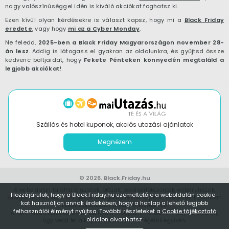
nagy valószínűséggel idén is kiváló akciókat foghatsz ki.
Ezen kívül olyan kérdésekre is választ kapsz, hogy mi a
Black Friday
eredete
, vagy hogy
mi az a Cyber Monday
.
Ne feledd,
2025-ben a Black Friday Magyarországon november 28-
án lesz
. Addig is látogass el gyakran az oldalunkra, és gyűjtsd össze
kedvenc boltjaidat, hogy
Fekete Pénteken könnyedén megtaláld a
legjobb akciókat
!
Szállás és hotel kuponok, akciós utazási ajánlatok
Megnézem
© 2026.
Black.Friday.hu
A weboldalon található üzletek, plázák, bevásárlóközontok, webáruházak,
Hozzájárulok, hogy a Black.Friday.hu üzemeltetője a weboldalán cookie-
kategóriák, termékek szubjektív válogatás részét képezik, esetenként azonban
kat használjon annak érdekében, hogy a honlap a lehető legjobb
fizetett promóciót is tartalmazhatnak.
felhasználói élményt nyújtsa. További részleteket a
Cookie tájékoztató
Amennyiben kereskedőként szeretnél megjelenni a Black.Friday.hu oldalon,
oldalon olvashatsz.
úgy vedd fel a kapcsolatot
elérhetőségeink
egyikén.