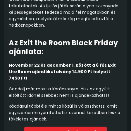
felkutatnotok. A kijutós játék során olyan szunnyadó
képességeiteket fedezed majd fel magatokban és
egymásban, melyekről már rég megfeledkeztél a
hétköznapokban.
Az Exit the Room Black Friday
ajánlata:
November 22 és december 1. között a 6 fős Exit
the Room ajándékutalvány
14.900 Ft helyett
7450 Ft!
Gondolj már most a Karácsonyra, hisz az együtt
eltöltött időnél szebbet nem is ajándékozhatsz!
Ráadásul többféle minta közül is választhatsz, amit
egyszerűen kinyomtathatsz azonnal kezedben lesz a
tökéletes ajándék.