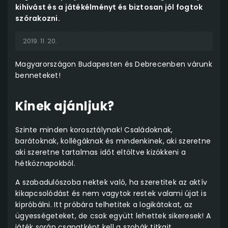
kihívást és a játékélményt és biztosan jól fogtok
szórakozni.
2019. 11. 20.
Magyarországon Budapesten és Debrecenben várunk
benneteket!
Kinek ajánljuk?
Szinte minden korosztálynak! Családoknak,
barátoknak, kollégáknak és mindenkinek, aki szeretne
aki szeretne tartalmas időt eltöltve kizökkeni a
hétköznapokból.
A szabadulószoba nektek való, ha szeretitek az aktív
kikapcsolódást és nem vagytok restek valami újat is
kipróbálni. Itt próbára telhetitek a logikátokat, az
ügyességeteket, de csak együtt lehettek sikeresek! A
játék során csapatként kell a szobák titkait